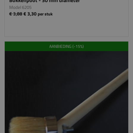
Bokkenpoot - 30 mm diameter
Model 6205
€ 3,88
€ 3,30
per stuk
AANBIEDING (-15%)