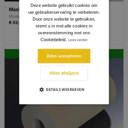
Deze website gebruikt cookies om
Maskeerpapier - 370 mm breed 300m
uw gebruikerservaring te verbeteren.
Model 6501
Door onze website te gebruiken,
€ 22,69
€ 19,29
per stuk
stemt u in met alle cookies in
overeenstemming met ons
Cookiebeleid.
Lees verder
AANBIEDING (-15%)
Alles accepteren
Alles afwijzen
DETAILS WEERGEVEN