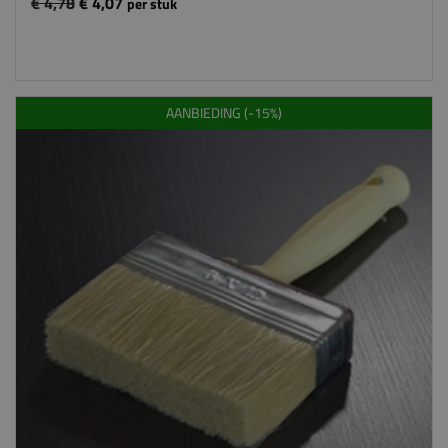
€ 4,78
€ 4,07
per stuk
AANBIEDING (-15%)