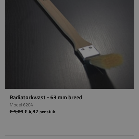
Radiatorkwast - 63 mm breed
Model 6204
€ 5,09
€ 4,32
per stuk