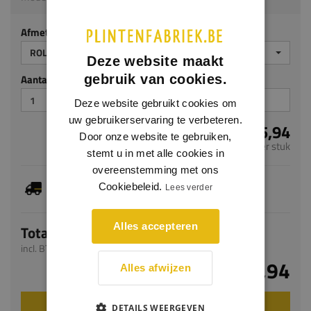
Afmeting
ROLMAAT STANLEY CONTROL LOCK 8M
Deze website maakt
gebruik van cookies.
Aantal stuks
Deze website gebruikt cookies om
uw gebruikerservaring te verbeteren.
€ 25,94
Door onze website te gebruiken,
per stuk
stemt u in met alle cookies in
overeenstemming met ons
Dit artikel is voorradig, de verwachte levertijd
Cookiebeleid.
Lees verder
bedraagt 1-3 werkdagen
Alles accepteren
Totaal
incl. BTW
€ 25,94
Alles afwijzen
VOEG TOE AAN WINKELWAGEN
DETAILS WEERGEVEN