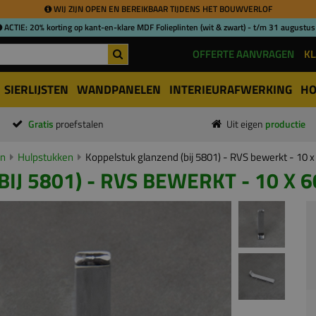
WIJ ZIJN OPEN EN BEREIKBAAR TIJDENS HET BOUWVERLOF
ACTIE: 20% korting op kant-en-klare MDF Folieplinten (wit & zwart) - t/m 31 augustus
OFFERTE AANVRAGEN
KL
SIERLIJSTEN
WANDPANELEN
INTERIEURAFWERKING
HO
Gratis
proefstalen
Uit eigen
productie
en
Hulpstukken
Koppelstuk glanzend (bij 5801) - RVS bewerkt - 10
IJ 5801) - RVS BEWERKT - 10 X 