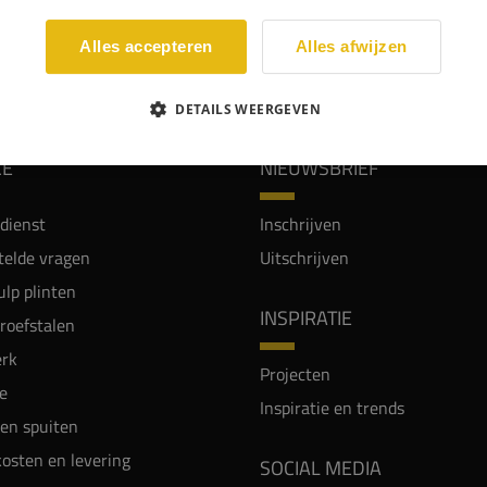
Alles accepteren
Alles afwijzen
WIJ WORDEN BEOORDEELD MET EEN 8.8
DETAILS WEERGEVEN
CE
NIEUWSBRIEF
dienst
Inschrijven
telde vragen
Uitschrijven
lp plinten
INSPIRATIE
proefstalen
rk
Projecten
e
Inspiratie en trends
en spuiten
osten en levering
SOCIAL MEDIA