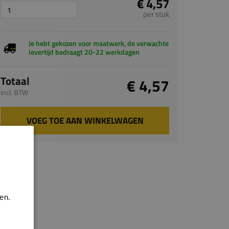
€ 4,57
per stuk
Je hebt gekozen voor maatwerk, de verwachte
levertijd bedraagt 20-22 werkdagen
Totaal
€ 4,57
incl. BTW
VOEG TOE AAN WINKELWAGEN
en.