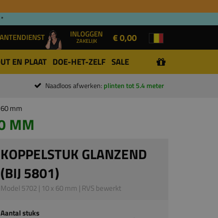
 *
INLOGGEN
€ 0,00
ANTENDIENST
ZAKELIJK
UT EN PLAAT
DOE-HET-ZELF
SALE
Naadloos afwerken:
plinten tot 5.4 meter
 x 60 mm
60 MM
KOPPELSTUK GLANZEND
(BIJ 5801)
Model 5702 | 10 x 60 mm | RVS bewerkt
Aantal stuks