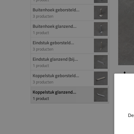
Buitenhoek geborsteld...
3 producten
Buitenhoek glanzend...
1 product
Eindstuk geborsteld...
3 producten
Eindstuk glanzend (bij...
1 product
Koppelstuk geborsteld...
M
3 producten
Koppelstuk glanzend...
PROD
1 product
Koppe
uitvoe
De
Koppe