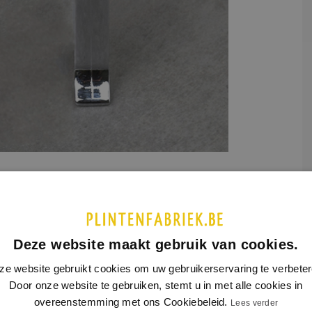
etaal
UCTINFORMATIE
SPECIFICATIES
Deze website maakt gebruik van cookies.
lstukje bij 60 en 80 mm RVS plint model 5801, glanzende
ring.
ze website gebruikt cookies om uw gebruikerservaring te verbeter
Door onze website te gebruiken, stemt u in met alle cookies in
lstuk glanzend bij rvs plinten 2103 en 5801.
overeenstemming met ons Cookiebeleid.
Lees verder