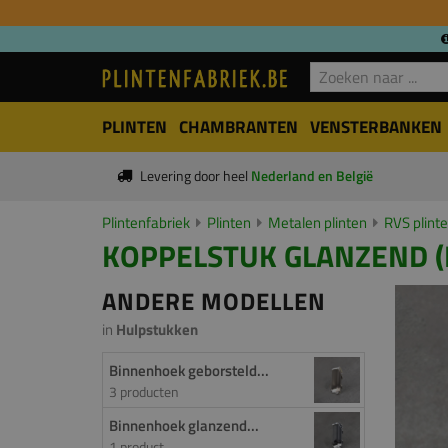
PLINTEN
CHAMBRANTEN
VENSTERBANKEN
Levering door heel
Nederland en België
Plintenfabriek
Plinten
Metalen plinten
RVS plint
KOPPELSTUK GLANZEND (B
ANDERE MODELLEN
in
Hulpstukken
Binnenhoek geborsteld...
3 producten
Binnenhoek glanzend...
1 product