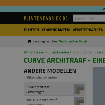
PLINTEN
CHAMBRANTEN
VENSTERBANKEN
Levering door heel
Nederland en België
Plintenfabriek
Chambranten
Chambranten
Eike
CURVE ARCHITRAAF - EIK
ANDERE MODELLEN
in
Eiken chambranten
Curve architraaf
2 afmetingen
Duo-curve architraaf
2 afmetingen