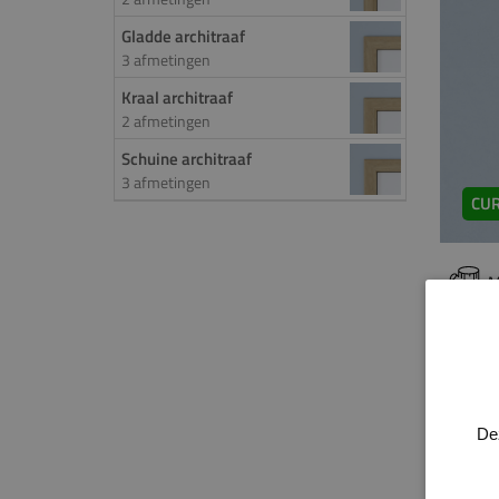
Gladde architraaf
3 afmetingen
Kraal architraaf
2 afmetingen
Schuine architraaf
3 afmetingen
CUR
M
PROD
Over
De