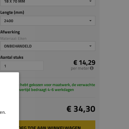
18 X 70 MM
Lengte (mm)
2400
Afwerking
Materiaal: Eiken
ONBEHANDELD
Aantal stuks
€ 14,29
per meter
Je hebt gekozen voor maatwerk, de verwachte
levertijd bedraagt 4-6 werkdagen
Totaal
€ 34,30
incl. BTW
en.
VOEG TOE AAN WINKELWAGEN