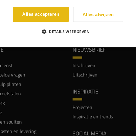
Alles accepteren
Alles afwijzen
WIJ WORDEN BEOORDEELD MET EEN 8.8
DETAILS WEERGEVEN
CE
NIEUWSBRIEF
dienst
Inschrijven
telde vragen
Uitschrijven
lp plinten
INSPIRATIE
proefstalen
rk
Projecten
e
Inspiratie en trends
en spuiten
osten en levering
SOCIAL MEDIA