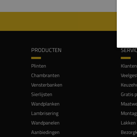
PRODUCTEN
SERVI
Plinten
Klanten
Chambranten
Veelges
Vensterbanken
Keuzehu
Sierlijsten
Gratis 
Wandplanken
Maatwe
Lambrisering
Montag
Wandpanelen
Lakken 
Aanbiedingen
Bezorgk