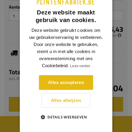
Aantal stuks
Deze website maakt
gebruik van cookies.
€ 5,43
Deze website gebruikt cookies om
per meter
uw gebruikerservaring te verbeteren.
Door onze website te gebruiken,
Dit artikel is voorradig, de verwachte levertijd
stemt u in met alle cookies in
bedraagt 1-3 werkdagen
overeenstemming met ons
Cookiebeleid.
Lees verder
Totaal
incl. BTW
Alles accepteren
€ 13,04
Alles afwijzen
VOEG TOE AAN WINKELWAGEN
DETAILS WEERGEVEN
WIJ WORDEN BEOORDEELD MET EEN 8.8