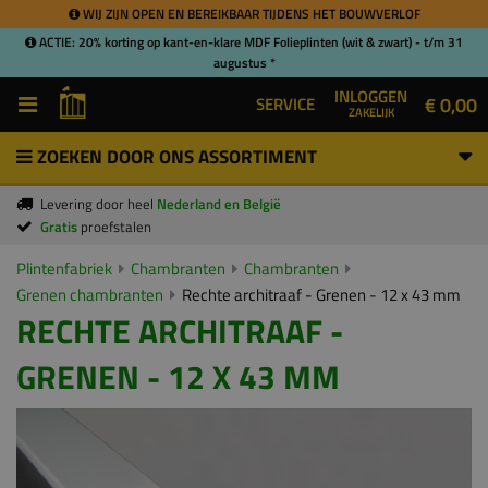
WIJ ZIJN OPEN EN BEREIKBAAR TIJDENS HET BOUWVERLOF
ACTIE: 20% korting op kant-en-klare MDF Folieplinten (wit & zwart) - t/m 31
augustus *
INLOGGEN
€ 0,00
SERVICE
ZAKELIJK
ZOEKEN DOOR ONS ASSORTIMENT
Levering door heel
Nederland en België
Gratis
proefstalen
Plintenfabriek
Chambranten
Chambranten
Grenen chambranten
Rechte architraaf - Grenen - 12 x 43 mm
RECHTE ARCHITRAAF -
GRENEN - 12 X 43 MM