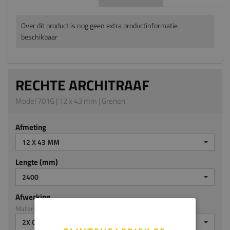
Over dit product is nog geen extra productinformatie
beschikbaar
RECHTE ARCHITRAAF
Model 701G | 12 x 43 mm | Grenen
Afmeting
12 X 43 MM
Lengte (mm)
2400
Afwerking
Materiaal: Grenen
2X GEGROND