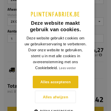
Afwerking
Materiaal: MDF v313
2X GEGROND
Deze website maakt
gebruik van cookies.
Aantal stuks
Deze website gebruikt cookies om
uw gebruikerservaring te verbeteren.
€ 4,27
Door onze website te gebruiken,
per meter
stemt u in met alle cookies in
overeenstemming met ons
Dit artikel is voorradig, de verwachte levertijd
Cookiebeleid.
Lees verder
bedraagt 1-3 werkdagen
Alles accepteren
Totaal
incl. BTW
€ 10,42
Alles afwijzen