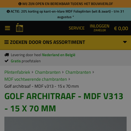
WIJ ZIJN OPEN EN BEREIKBAAR TIJDENS HET BOUWVERLOF
ACTIE: 20% korting op kant-en-klare MDF Folieplinten (wit & zwart) - t/m 31
augustus *
INLOGGEN
€ 0,00
SERVICE
ZAKELIJK
ZOEKEN DOOR ONS ASSORTIMENT
Levering door heel
Nederland en België
Gratis
proefstalen
Plintenfabriek
Chambranten
Chambranten
MDF vochtwerende chambranten
Golf architraaf - MDF v313 - 15 x 70 mm
GOLF ARCHITRAAF - MDF V313
- 15 X 70 MM