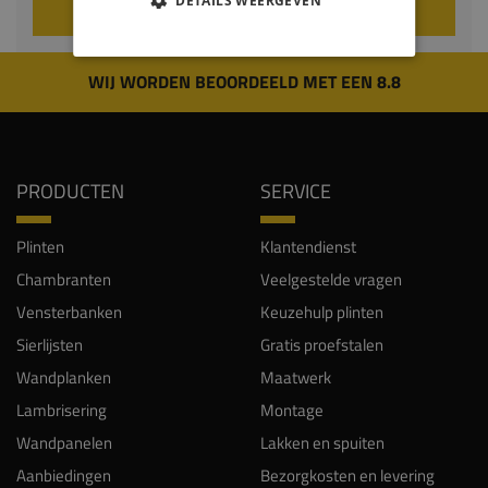
DETAILS WEERGEVEN
VOEG TOE AAN WINKELWAGEN
WIJ WORDEN BEOORDEELD MET EEN 8.8
PRODUCTEN
SERVICE
Plinten
Klantendienst
Chambranten
Veelgestelde vragen
Vensterbanken
Keuzehulp plinten
Sierlijsten
Gratis proefstalen
Wandplanken
Maatwerk
Lambrisering
Montage
Wandpanelen
Lakken en spuiten
Aanbiedingen
Bezorgkosten en levering