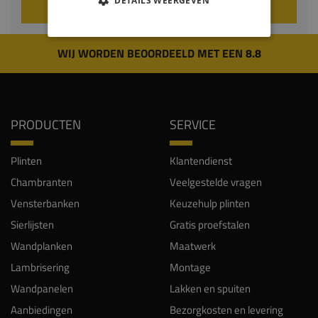
DETAILS WEERGEVEN
VOEG TOE AAN WINKELWAGEN
WIJ WORDEN BEOORDEELD MET EEN 8.8
PRODUCTEN
SERVICE
Plinten
Klantendienst
Chambranten
Veelgestelde vragen
Vensterbanken
Keuzehulp plinten
Sierlijsten
Gratis proefstalen
Wandplanken
Maatwerk
Lambrisering
Montage
Wandpanelen
Lakken en spuiten
Aanbiedingen
Bezorgkosten en levering