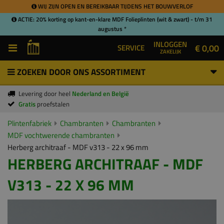
WIJ ZIJN OPEN EN BEREIKBAAR TIJDENS HET BOUWVERLOF
ACTIE: 20% korting op kant-en-klare MDF Folieplinten (wit & zwart) - t/m 31
augustus *
INLOGGEN
€ 0,00
SERVICE
ZAKELIJK
ZOEKEN DOOR ONS ASSORTIMENT
Levering door heel
Nederland en België
Gratis
proefstalen
Plintenfabriek
Chambranten
Chambranten
MDF vochtwerende chambranten
Herberg architraaf - MDF v313 - 22 x 96 mm
HERBERG ARCHITRAAF - MDF
V313 - 22 X 96 MM