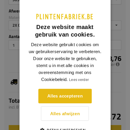
Afwerking
Materiaal: MDF v313
2X GEGROND
Deze website maakt
gebruik van cookies.
Aantal stuks
Deze website gebruikt cookies om
uw gebruikerservaring te verbeteren.
€ 8,76
Door onze website te gebruiken,
per meter
stemt u in met alle cookies in
overeenstemming met ons
Je hebt gekozen voor maatwerk, de verwachte
Cookiebeleid.
Lees verder
levertijd bedraagt 5-7 werkdagen
Alles accepteren
Totaal
incl. BTW
€ 26,72
Alles afwijzen