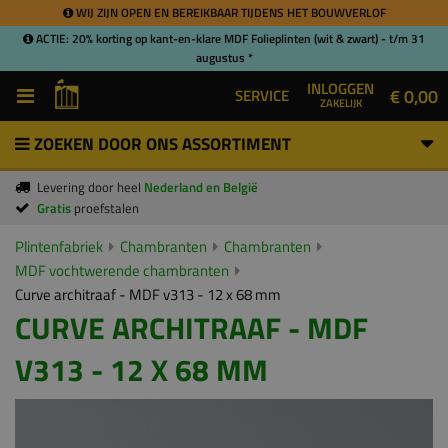
WIJ ZIJN OPEN EN BEREIKBAAR TIJDENS HET BOUWVERLOF
ACTIE: 20% korting op kant-en-klare MDF Folieplinten (wit & zwart) - t/m 31
augustus *
INLOGGEN
€ 0,00
SERVICE
ZAKELIJK
ZOEKEN DOOR ONS ASSORTIMENT
Levering door heel
Nederland en België
Gratis
proefstalen
Plintenfabriek
Chambranten
Chambranten
MDF vochtwerende chambranten
Curve architraaf - MDF v313 - 12 x 68 mm
CURVE ARCHITRAAF - MDF
V313 - 12 X 68 MM