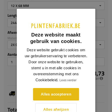
12 X 68 MM
Lengte (mm)
2440 MM
Afwerking
Deze website maakt
Materiaal: MDF v313
gebruik van cookies.
2X GEGROND
Deze website gebruikt cookies om
Aantal stuks
uw gebruikerservaring te verbeteren.
Door onze website te gebruiken,
stemt u in met alle cookies in
€ 3,73
overeenstemming met ons
per meter
Cookiebeleid.
Lees verder
Dit artikel is voorradig, de verwachte levertijd
Alles accepteren
bedraagt 1-3 werkdagen
Totaal
Alles afwijzen