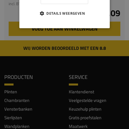
incl. BTW
€ 9,09
DETAILS WEERGEVEN
VOEG TOE AAN WINKELWAGEN
WIJ WORDEN BEOORDEELD MET EEN 8.8
PRODUCTEN
SERVICE
Plinten
Klantendienst
Chambranten
Veelgestelde vragen
Vensterbanken
Keuzehulp plinten
Sierlijsten
Gratis proefstalen
Wandplanken
Maatwerk