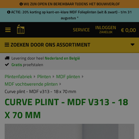
WIJ ZIJN OPEN EN BEREIKBAAR TIJDENS HET BOUWVERLOF
ACTIE: 20% korting op kant-en-klare MDF Folieplinten (wit & zwart) - t/m 31
augustus *
INLOGGEN
€ 0,00
SERVICE
ZAKELIJK
ZOEKEN DOOR ONS ASSORTIMENT
Levering door heel
Nederland en België
Gratis
proefstalen
Plintenfabriek
Plinten
MDF plinten
MDF vochtwerende plinten
Curve plint - MDF v313 - 18 x 70 mm
CURVE PLINT - MDF V313 - 18
X 70 MM