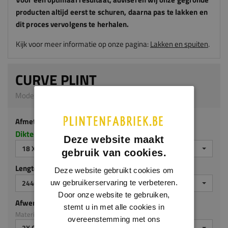
producten altijd eerst te schuren, daarna pas te lakken en
dit proces vervolgens te herhalen.
Kijk voor meer informatie op onze pagina:
Lakken en spuiten
.
CURVE PLINT
Model 0119 | 18 x 70 mm | MDF v313
Afmeting
Dikte x hoogte in millimeters
Deze website maakt
18 X 70 MM
gebruik van cookies.
Lengte (mm)
Deze website gebruikt cookies om
2440 MM
uw gebruikerservaring te verbeteren.
Door onze website te gebruiken,
Afwerking
stemt u in met alle cookies in
Materiaal: MDF v313
overeenstemming met ons
2X GEGROND