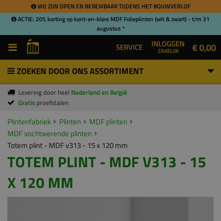
WIJ ZIJN OPEN EN BEREIKBAAR TIJDENS HET BOUWVERLOF
ACTIE: 20% korting op kant-en-klare MDF Folieplinten (wit & zwart) - t/m 31
augustus *
INLOGGEN
€ 0,00
SERVICE
ZAKELIJK
ZOEKEN DOOR ONS ASSORTIMENT
Levering door heel
Nederland en België
Gratis
proefstalen
Plintenfabriek
Plinten
MDF plinten
MDF vochtwerende plinten
Totem plint - MDF v313 - 15 x 120 mm
TOTEM PLINT - MDF V313 - 15
X 120 MM