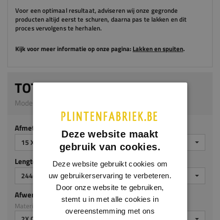
Voor een optimaal resultaat, adviseren
wij
onze gegronde
producten altijd eerst te schuren, daarna pas te lakken en dit
proces vervolgens te herhalen.
Kijk voor meer informatie op onze pagina:
Lakken en spuiten
.
TOTEM PLINT
Model 0166 | 15 x 120 mm | MDF v313
Afmeting
Deze website maakt
15 X 120 MM
gebruik van cookies.
Lengte (mm)
Deze website gebruikt cookies om
2440 MM
uw gebruikerservaring te verbeteren.
Door onze website te gebruiken,
Afwerking
stemt u in met alle cookies in
Materiaal: MDF v313
overeenstemming met ons
2X GEGROND