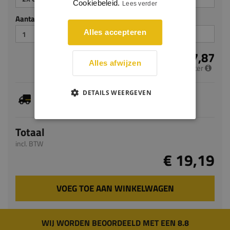
Cookiebeleid.
Lees verder
Aantal stuks
Alles accepteren
€ 7,87
Alles afwijzen
per meter
DETAILS WEERGEVEN
Je hebt gekozen voor maatwerk, de verwachte
levertijd bedraagt 7-9 werkdagen
Totaal
incl. BTW
€ 19,19
VOEG TOE AAN WINKELWAGEN
WIJ WORDEN BEOORDEELD MET EEN 8.8