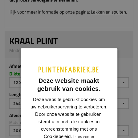
Kijk voor meer informatie op onze pagina:
Lakken en spuiten
.
KRAAL PLINT
Model 0105 | 12 x 68 mm | MDF v313
Afmeting
Dikte x hoogte in millimeters
Deze website maakt
12 X 68 MM
gebruik van cookies.
Lengte (mm)
Deze website gebruikt cookies om
2440 MM
uw gebruikerservaring te verbeteren.
Door onze website te gebruiken,
Afwerking
stemt u in met alle cookies in
Materiaal: MDF v313
overeenstemming met ons
2X GEGROND
Cookiebeleid.
Lees verder