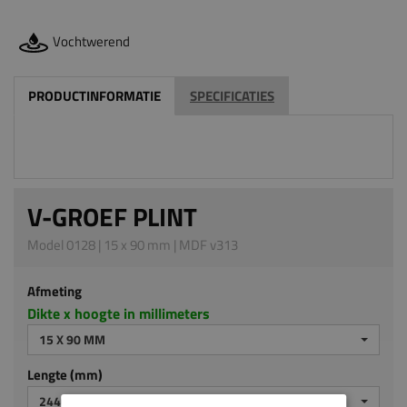
Vochtwerend
PRODUCTINFORMATIE
SPECIFICATIES
V-GROEF PLINT
Model 0128 | 15 x 90 mm | MDF v313
Afmeting
Dikte x hoogte in millimeters
15 X 90 MM
Lengte (mm)
2440 MM