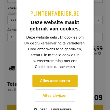
Afwerking
Materiaal: MDF v313
2X GEGROND
Deze website maakt
gebruik van cookies.
Aantal stuks
Deze website gebruikt cookies om
uw gebruikerservaring te verbeteren.
€ 6,59
Door onze website te gebruiken,
per meter
stemt u in met alle cookies in
overeenstemming met ons
Je hebt gekozen voor maatwerk, de verwachte
Cookiebeleid.
Lees verder
levertijd bedraagt 7-9 werkdagen
Alles accepteren
Totaal
incl. BTW
€ 16,09
Alles afwijzen
DETAILS WEERGEVEN