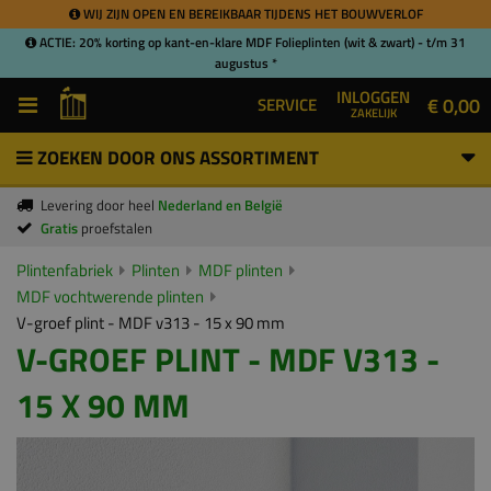
WIJ ZIJN OPEN EN BEREIKBAAR TIJDENS HET BOUWVERLOF
ACTIE: 20% korting op kant-en-klare MDF Folieplinten (wit & zwart) - t/m 31
augustus *
INLOGGEN
€ 0,00
SERVICE
ZAKELIJK
ZOEKEN DOOR ONS ASSORTIMENT
Levering door heel
Nederland en België
Gratis
proefstalen
Plintenfabriek
Plinten
MDF plinten
MDF vochtwerende plinten
V-groef plint - MDF v313 - 15 x 90 mm
V-GROEF PLINT - MDF V313 -
15 X 90 MM