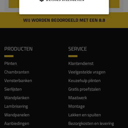
VOEG TOE AAN WINKELWAGEN
WIJ WORDEN BEOORDEELD MET EEN 8.8
PRODUCTEN
SERVICE
Plinten
Klantendienst
Chambranten
Veelgestelde vragen
Vensterbanken
Keuzehulp plinten
Sierlijsten
Gratis proefstalen
Wandplanken
Maatwerk
Lambrisering
Montage
Wandpanelen
Lakken en spuiten
Aanbiedingen
Bezorgkosten en levering