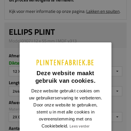
Kijk voor meer informatie op onze pagina:
Lakken en spuiten
.
ELLIPS PLINT
Model 0107 | 12 x 55 mm | MDF v313
Afmeting
Dikte x hoogte in millimeters
12 X 55 MM
Deze website maakt
gebruik van cookies.
Lengte (mm)
2440 MM
Deze website gebruikt cookies om
uw gebruikerservaring te verbeteren.
Afwerking
Door onze website te gebruiken,
Materiaal: MDF v313
stemt u in met alle cookies in
2X GEGROND
overeenstemming met ons
Cookiebeleid.
Lees verder
Aantal stuks