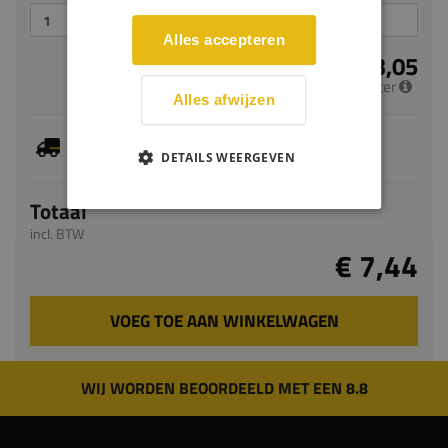
Alles accepteren
€ 3,05
per meter
Alles afwijzen
Dit artikel is voorradig, de verwachte levertijd
bedraagt 1-3 werkdagen
DETAILS WEERGEVEN
Totaal
incl. BTW
€ 7,44
VOEG TOE AAN WINKELWAGEN
WIJ WORDEN BEOORDEELD MET EEN 8.8