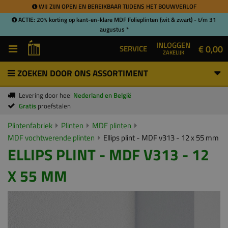
WIJ ZIJN OPEN EN BEREIKBAAR TIJDENS HET BOUWVERLOF
ACTIE: 20% korting op kant-en-klare MDF Folieplinten (wit & zwart) - t/m 31
augustus *
INLOGGEN
€ 0,00
SERVICE
ZAKELIJK
ZOEKEN DOOR ONS ASSORTIMENT
Levering door heel
Nederland en België
Gratis
proefstalen
Plintenfabriek
Plinten
MDF plinten
MDF vochtwerende plinten
Ellips plint - MDF v313 - 12 x 55 mm
ELLIPS PLINT - MDF V313 - 12
X 55 MM