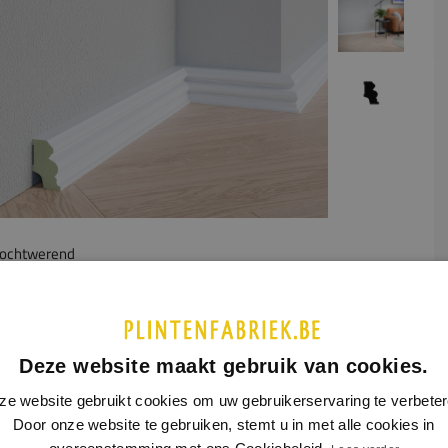
ochtwerend
UCTINFORMATIE
SPECIFICATIES
decoratieve sierplint combineert een elegante uitstraling met
Deze website maakt gebruik van cookies.
sche functionaliteit. Dankzij het gegolfde profiel geeft de plint
ze website gebruikt cookies om uw gebruikerservaring te verbeter
uimte een stijlvol karakter, geschikt voor zowel moderne als
Door onze website te gebruiken, stemt u in met alle cookies in
eke interieurs.