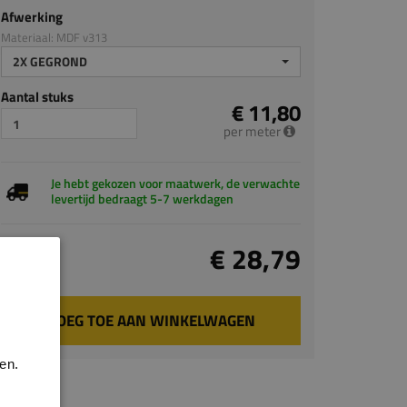
Afwerking
Materiaal: MDF v313
2X GEGROND
Aantal stuks
€ 11,80
per meter
Je hebt gekozen voor maatwerk, de verwachte
levertijd bedraagt 5-7 werkdagen
Totaal
€ 28,79
incl. BTW
VOEG TOE AAN WINKELWAGEN
en.