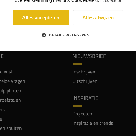
overeenstemming met ons Cookiebeleid.
Lees verder
Alles accepteren
Alles afwijzen
WIJ WORDEN BEOORDEELD MET EEN 8.8
DETAILS WEERGEVEN
CE
NIEUWSBRIEF
dienst
Inschrijven
telde vragen
Uitschrijven
lp plinten
INSPIRATIE
proefstalen
rk
Projecten
e
Inspiratie en trends
en spuiten