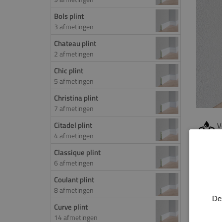
Bols plint
3 afmetingen
Chateau plint
2 afmetingen
Chic plint
5 afmetingen
Christina plint
7 afmetingen
Citadel plint
V
4 afmetingen
Classique plint
PROD
6 afmetingen
Deze 
Coulant plint
8 afmetingen
prakti
De
elke r
Curve plint
klassi
14 afmetingen