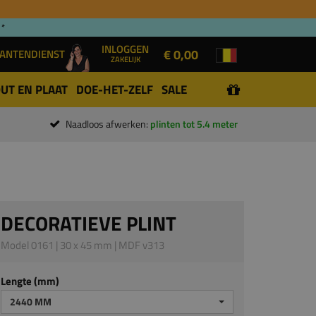
 *
INLOGGEN
€ 0,00
ANTENDIENST
ZAKELIJK
UT EN PLAAT
DOE-HET-ZELF
SALE
Naadloos afwerken:
plinten tot 5.4 meter
DECORATIEVE PLINT
Model 0161 | 30 x 45 mm | MDF v313
Lengte (mm)
2440 MM