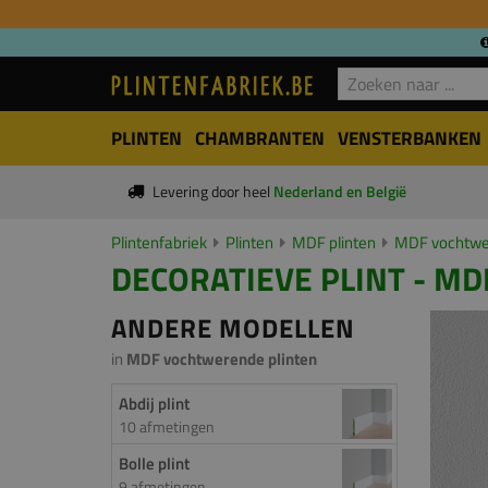
PLINTEN
CHAMBRANTEN
VENSTERBANKEN
Levering door heel
Nederland en België
Plintenfabriek
Plinten
MDF plinten
MDF vochtwer
DECORATIEVE PLINT - MD
ANDERE MODELLEN
in
MDF vochtwerende plinten
Abdij plint
10 afmetingen
Bolle plint
9 afmetingen