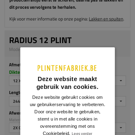
dit proces vervolgens te herhalen.
Kijk voor meer informatie op onze pagina:
Lakken en spuiten
.
RADIUS 12 PLINT
Model 0137 | 12 x 70 mm | MDF v313
Afmeting
Dikte x hoogte in millimeters
Deze website maakt
12 X 70 MM
gebruik van cookies.
Lengte (mm)
Deze website gebruikt cookies om
2440 MM
uw gebruikerservaring te verbeteren.
Door onze website te gebruiken,
Afwerking
stemt u in met alle cookies in
Materiaal: MDF v313
overeenstemming met ons
2X GEGROND
Cookiebeleid.
Lees verder