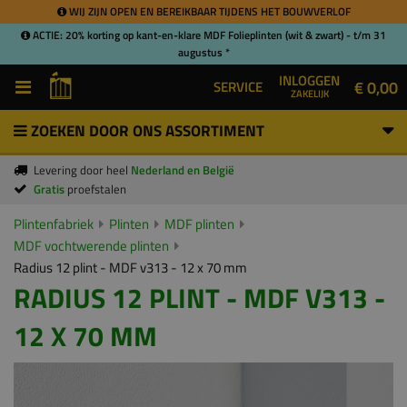
WIJ ZIJN OPEN EN BEREIKBAAR TIJDENS HET BOUWVERLOF
ACTIE: 20% korting op kant-en-klare MDF Folieplinten (wit & zwart) - t/m 31
augustus *
INLOGGEN
€ 0,00
SERVICE
ZAKELIJK
ZOEKEN DOOR ONS ASSORTIMENT
Levering door heel
Nederland en België
Gratis
proefstalen
Plintenfabriek
Plinten
MDF plinten
MDF vochtwerende plinten
Radius 12 plint - MDF v313 - 12 x 70 mm
RADIUS 12 PLINT - MDF V313 -
12 X 70 MM