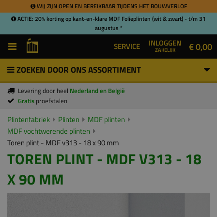
WIJ ZIJN OPEN EN BEREIKBAAR TIJDENS HET BOUWVERLOF
ACTIE: 20% korting op kant-en-klare MDF Folieplinten (wit & zwart) - t/m 31
augustus *
INLOGGEN
€ 0,00
SERVICE
ZAKELIJK
ZOEKEN DOOR ONS ASSORTIMENT
Levering door heel
Nederland en België
Gratis
proefstalen
Plintenfabriek
Plinten
MDF plinten
MDF vochtwerende plinten
Toren plint - MDF v313 - 18 x 90 mm
TOREN PLINT - MDF V313 - 18
X 90 MM