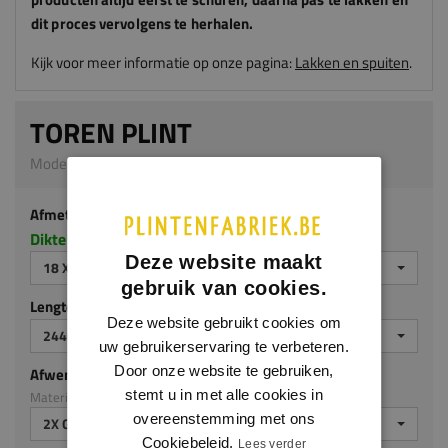
dit proces vervolgens te herhalen.
Kijk voor meer informatie op onze pagina:
Lakken en spuiten
.
TOREN PLINT
Model 0132 | 18 x 90 mm | MDF v313
Afmeting
Dikte x hoogte in millimeters
Deze website maakt
18 X 90 MM
gebruik van cookies.
Lengte (mm)
Deze website gebruikt cookies om
2440 MM
uw gebruikerservaring te verbeteren.
Door onze website te gebruiken,
Afwerking
stemt u in met alle cookies in
Materiaal: MDF v313
overeenstemming met ons
2X GEGROND
Cookiebeleid.
Lees verder