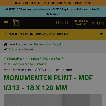
WIJ ZIJN OPEN EN BEREIKBAAR TIJDENS HET BOUWVERLOF
ACTIE: 20% korting op kant-en-klare MDF Folieplinten (wit & zwart) - t/m 31
augustus *
INLOGGEN
€ 0,00
SERVICE
ZAKELIJK
ZOEKEN DOOR ONS ASSORTIMENT
Levering door heel
Nederland en België
Gratis
proefstalen
Plintenfabriek
Plinten
MDF plinten
MDF vochtwerende plinten
Monumenten plint - MDF v313 - 18 x 120 mm
MONUMENTEN PLINT - MDF
V313 - 18 X 120 MM