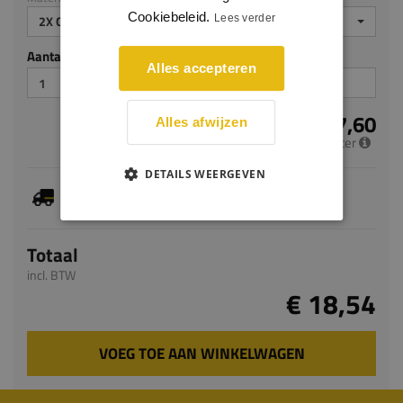
Cookiebeleid.
Lees verder
2X GEGROND
Aantal stuks
Alles accepteren
€ 7,60
Alles afwijzen
per meter
DETAILS WEERGEVEN
Dit artikel is voorradig, de verwachte levertijd
bedraagt 1-3 werkdagen
Totaal
incl. BTW
€ 18,54
VOEG TOE AAN WINKELWAGEN