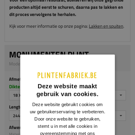
producten altijd eerst te schuren, daarna pas te lakken en
dit proces vervolgens te herhalen.
Kijk voor meer informatie op onze pagina:
Lakken en spuiten
.
MONUMENTEN PLINT
Model 0104 | 18 x 120 mm | MDF v313
Afmeting
Deze website maakt
Dikte x hoogte in millimeters
gebruik van cookies.
18 X 120 MM
Deze website gebruikt cookies om
Lengte (mm)
uw gebruikerservaring te verbeteren.
2440 MM
Door onze website te gebruiken,
stemt u in met alle cookies in
Afwerking
overeenstemming met ons
Materiaal: MDF v313