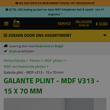
WIJ ZIJN OPEN EN BEREIKBAAR TIJDENS HET BOUWVERLOF
ACTIE: 20% korting op kant-en-klare MDF Folieplinten (wit & zwart) - t/m 31
augustus *
INLOGGEN
€ 0,00
SERVICE
ZAKELIJK
ZOEKEN DOOR ONS ASSORTIMENT
Levering door heel
Nederland en België
Gratis
proefstalen
Plintenfabriek
Plinten
MDF plinten
MDF vochtwerende plinten
Galante plint - MDF v313 - 15 x 70 mm
GALANTE PLINT - MDF V313 -
15 X 70 MM