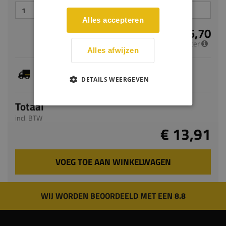
Alles accepteren
€ 5,70
per meter
Alles afwijzen
Je hebt gekozen voor maatwerk, de verwachte
levertijd bedraagt 7-9 werkdagen
DETAILS WEERGEVEN
Totaal
incl. BTW
€ 13,91
VOEG TOE AAN WINKELWAGEN
WIJ WORDEN BEOORDEELD MET EEN 8.8