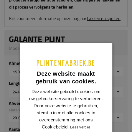
dit proces vervolgens te herhalen.
Kijk voor meer informatie op onze pagina:
Lakken en spuiten
.
GALANTE PLINT
Model 0139 | 15 x 70 mm | MDF v313
Afmeting
15 X 70 MM
Deze website maakt
gebruik van cookies.
Lengte (mm)
2440 MM
Deze website gebruikt cookies om
uw gebruikerservaring te verbeteren.
Afwerking
Door onze website te gebruiken,
Materiaal: MDF v313
stemt u in met alle cookies in
2X GEGROND
overeenstemming met ons
Cookiebeleid.
Lees verder
Aantal stuks