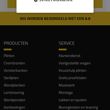
DETAILS WEERGEVEN
VOEG TOE AAN WINKELWAGEN
WIJ WORDEN BEOORDEELD MET EEN 8.8
PRODUCTEN
SERVICE
Plinten
Klantendienst
Chambranten
Veelgestelde vragen
Vensterbanken
Keuzehulp plinten
Sierlijsten
Gratis proefstalen
Wandplanken
Maatwerk
Lambrisering
Montage
Wandpanelen
Lakken en spuiten
Aanbiedingen
Bezorgkosten en levering