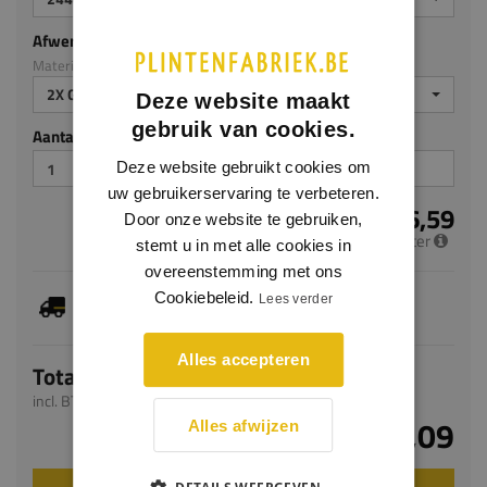
Afwerking
Materiaal: MDF v313
2X GEGROND
Deze website maakt
gebruik van cookies.
Aantal stuks
Deze website gebruikt cookies om
uw gebruikerservaring te verbeteren.
€ 6,59
Door onze website te gebruiken,
per meter
stemt u in met alle cookies in
overeenstemming met ons
Dit artikel is voorradig, de verwachte levertijd
Cookiebeleid.
Lees verder
bedraagt 1-3 werkdagen
Alles accepteren
Totaal
incl. BTW
€ 16,09
Alles afwijzen