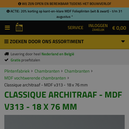
WIJ ZIJN OPEN EN BEREIKBAAR TIJDENS HET BOUWVERLOF
ACTIE: 20% korting op kant-en-klare MDF Folieplinten (wit & zwart) - t/m 31
augustus *
INLOGGEN
€ 0,00
SERVICE
ZAKELIJK
ZOEKEN DOOR ONS ASSORTIMENT
Levering door heel
Nederland en België
Gratis
proefstalen
Plintenfabriek
Chambranten
Chambranten
MDF vochtwerende chambranten
Classique architraaf - MDF v313 - 18 x 76 mm
CLASSIQUE ARCHITRAAF - MDF
V313 - 18 X 76 MM