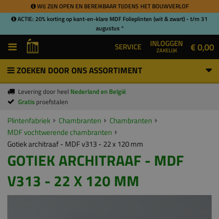
WIJ ZIJN OPEN EN BEREIKBAAR TIJDENS HET BOUWVERLOF
ACTIE: 20% korting op kant-en-klare MDF Folieplinten (wit & zwart) - t/m 31
augustus *
INLOGGEN
€ 0,00
SERVICE
ZAKELIJK
ZOEKEN DOOR ONS ASSORTIMENT
Levering door heel
Nederland en België
Gratis
proefstalen
Plintenfabriek
Chambranten
Chambranten
MDF vochtwerende chambranten
Gotiek architraaf - MDF v313 - 22 x 120 mm
GOTIEK ARCHITRAAF - MDF
V313 - 22 X 120 MM