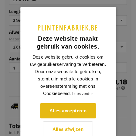
Lengte (mm)
2440
Afwerking
Deze website maakt
Materiaal: MDF v313
gebruik van cookies.
2X GEGROND
Deze website gebruikt cookies om
Aantal stuks
uw gebruikerservaring te verbeteren.
Door onze website te gebruiken,
€ 10,18
stemt u in met alle cookies in
overeenstemming met ons
per meter
Cookiebeleid.
Lees verder
Dit artikel is voorradig, de verwachte levertijd
bedraagt 1-3 werkdagen
Alles accepteren
Totaal
Alles afwijzen
incl. BTW