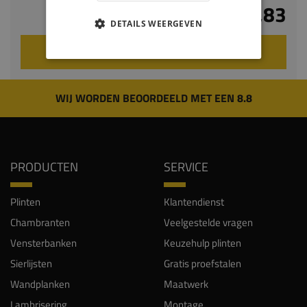
€ 24,83
DETAILS WEERGEVEN
VOEG TOE AAN WINKELWAGEN
WIJ WORDEN BEOORDEELD MET EEN 8.8
PRODUCTEN
SERVICE
Plinten
Klantendienst
Chambranten
Veelgestelde vragen
Vensterbanken
Keuzehulp plinten
Sierlijsten
Gratis proefstalen
Wandplanken
Maatwerk
Lambrisering
Montage