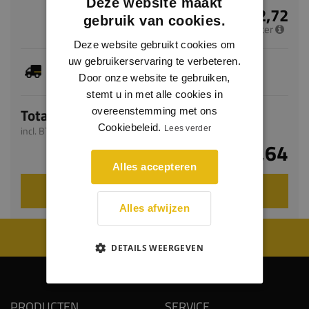
Deze website maakt
€ 2,72
gebruik van cookies.
per meter
Deze website gebruikt cookies om
uw gebruikerservaring te verbeteren.
Dit artikel is voorradig, de verwachte levertijd
bedraagt 1-3 werkdagen
Door onze website te gebruiken,
stemt u in met alle cookies in
Totaal
overeenstemming met ons
Cookiebeleid.
Lees verder
incl. BTW
€ 6,64
Alles accepteren
VOEG TOE AAN WINKELWAGEN
Alles afwijzen
WIJ WORDEN BEOORDEELD MET EEN 8.8
DETAILS WEERGEVEN
PRODUCTEN
SERVICE