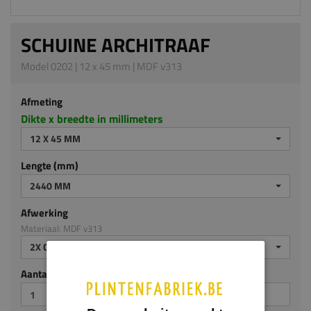
SCHUINE ARCHITRAAF
Model 0202 | 12 x 45 mm | MDF v313
Afmeting
Dikte x breedte in millimeters
12 X 45 MM
Lengte (mm)
2440 MM
Afwerking
Materiaal: MDF v313
2X GEGROND
Aantal stuks