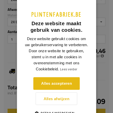
Afwerking
Materiaal: MDF v313
2X GEGROND
Deze website maakt
gebruik van cookies.
Aantal stuks
Deze website gebruikt cookies om
uw gebruikerservaring te verbeteren.
€ 9,46
Door onze website te gebruiken,
per meter
stemt u in met alle cookies in
overeenstemming met ons
Dit artikel is voorradig, de verwachte levertijd
Cookiebeleid.
Lees verder
bedraagt 1-3 werkdagen
Alles accepteren
Totaal
incl. BTW
€ 23,09
Alles afwijzen