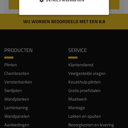
DETAILS WEERGEVEN
VOEG TOE AAN WINKELWAGEN
WIJ WORDEN BEOORDEELD MET EEN 8.8
PRODUCTEN
SERVICE
Plinten
Klantendienst
Chambranten
Veelgestelde vragen
Vensterbanken
Keuzehulp plinten
Sierlijsten
Gratis proefstalen
Wandplanken
Maatwerk
Lambrisering
Montage
Wandpanelen
Lakken en spuiten
Aanbiedingen
Bezorgkosten en levering