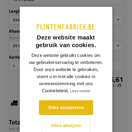
Lengte (mm)
2440
Afwerking
Deze website maakt
Materiaal: MDF v313
gebruik van cookies.
2X GEGROND
Deze website gebruikt cookies om
Aantal stuks
uw gebruikerservaring te verbeteren.
Door onze website te gebruiken,
€ 5,61
stemt u in met alle cookies in
overeenstemming met ons
per meter
Cookiebeleid.
Lees verder
Je hebt gekozen voor maatwerk, de verwachte
levertijd bedraagt 5-7 werkdagen
Alles accepteren
Totaal
Alles afwijzen
incl. BTW