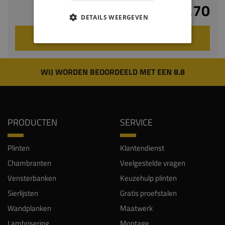
€ 13,70
DETAILS WEERGEVEN
VOEG TOE AAN WINKELWAGEN
WIJ WORDEN BEOORDEELD MET EEN 8.8
PRODUCTEN
SERVICE
Plinten
Klantendienst
Chambranten
Veelgestelde vragen
Vensterbanken
Keuzehulp plinten
Sierlijsten
Gratis proefstalen
Wandplanken
Maatwerk
Lambrisering
Montage