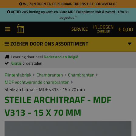
WIJ ZIJN OPEN EN BEREIKBAAR TIJDENS HET BOUWVERLOF
ACTIE: 20% korting op kant-en-klare MDF Folieplinten (wit & zwart) - t/m 31
augustus *
INLOGGEN
€ 0,00
SERVICE
ZAKELIJK
ZOEKEN DOOR ONS ASSORTIMENT
Levering door heel
Nederland en België
Gratis
proefstalen
Plintenfabriek
Chambranten
Chambranten
MDF vochtwerende chambranten
Steile architraaf - MDF v313 - 15 x 70 mm
STEILE ARCHITRAAF - MDF
V313 - 15 X 70 MM