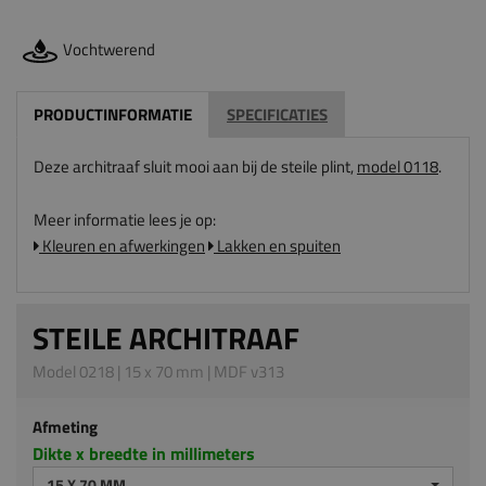
Vochtwerend
PRODUCTINFORMATIE
SPECIFICATIES
Deze architraaf sluit mooi aan bij de steile plint,
model 0118
.
Meer informatie lees je op:
Kleuren en afwerkingen
Lakken en spuiten
STEILE ARCHITRAAF
Model 0218 | 15 x 70 mm | MDF v313
Afmeting
Dikte x breedte in millimeters
15 X 70 MM