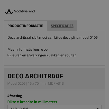
Vochtwerend
PRODUCTINFORMATIE
SPECIFICATIES
Deze architraaf sluit mooi aan bij de deco plint,
model 0106
.
Meer informatie lees je op:
Kleuren en afwerkingen
Lakken en spuiten
DECO ARCHITRAAF
Model 0205 | 15 x 70 mm | MDF v313
Afmeting
Dikte x breedte in millimeters
15 X 70 MM