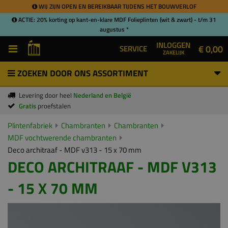
WIJ ZIJN OPEN EN BEREIKBAAR TIJDENS HET BOUWVERLOF
ACTIE: 20% korting op kant-en-klare MDF Folieplinten (wit & zwart) - t/m 31
augustus *
INLOGGEN
€ 0,00
SERVICE
ZAKELIJK
ZOEKEN DOOR ONS ASSORTIMENT
Levering door heel
Nederland en België
Gratis
proefstalen
Plintenfabriek
Chambranten
Chambranten
MDF vochtwerende chambranten
Deco architraaf - MDF v313 - 15 x 70 mm
DECO ARCHITRAAF - MDF V313
- 15 X 70 MM