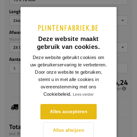
Lengte (mm)
2440
Afwerking
Deze website maakt
Materiaal: MDF v313
gebruik van cookies.
2X GEGROND
Deze website gebruikt cookies om
Aantal stuks
uw gebruikerservaring te verbeteren.
Door onze website te gebruiken,
€ 4,24
stemt u in met alle cookies in
overeenstemming met ons
per meter
Cookiebeleid.
Lees verder
Dit artikel is voorradig, de verwachte levertijd
bedraagt 1-3 werkdagen
Alles accepteren
Totaal
Alles afwijzen
incl. BTW