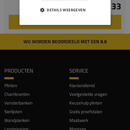
€ 10,33
DETAILS WEERGEVEN
VOEG TOE AAN WINKELWAGEN
WIJ WORDEN BEOORDEELD MET EEN 8.8
PRODUCTEN
SERVICE
Plinten
Klantendienst
Chambranten
Veelgestelde vragen
Vensterbanken
Keuzehulp plinten
Sierlijsten
Gratis proefstalen
Wandplanken
Maatwerk
Lambrisering
Montage