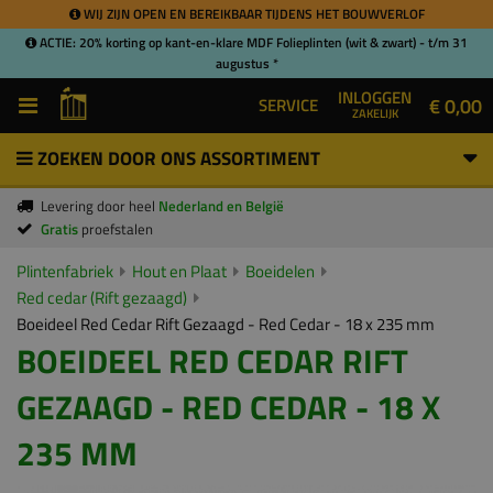
WIJ ZIJN OPEN EN BEREIKBAAR TIJDENS HET BOUWVERLOF
ACTIE: 20% korting op kant-en-klare MDF Folieplinten (wit & zwart) - t/m 31
augustus *
INLOGGEN
€ 0,00
SERVICE
ZAKELIJK
ZOEKEN DOOR ONS ASSORTIMENT
Levering door heel
Nederland en België
Gratis
proefstalen
Plintenfabriek
Hout en Plaat
Boeidelen
Red cedar (Rift gezaagd)
Boeideel Red Cedar Rift Gezaagd - Red Cedar - 18 x 235 mm
BOEIDEEL RED CEDAR RIFT
GEZAAGD - RED CEDAR - 18 X
235 MM