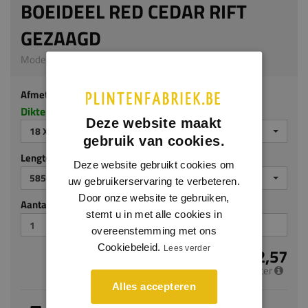
BOEIDEEL RED CEDAR RIFT
GEZAAGD
Model 9502 | 18 x 235 mm | Red Cedar
Afmeting
Dikte x breedte in millimeters
Deze website maakt
18 X 235 MM
gebruik van cookies.
Lengte (mm)
Deze website gebruikt cookies om
5850
uw gebruikerservaring te verbeteren.
Door onze website te gebruiken,
Aantal stuks
stemt u in met alle cookies in
overeenstemming met ons
Cookiebeleid.
Lees verder
€ 32,57
per meter
Alles accepteren
Je hebt gekozen voor maatwerk, de verwachte