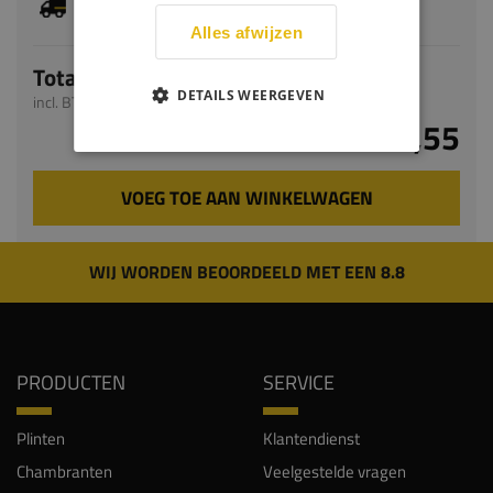
levertijd bedraagt 6-8 werkdagen
Alles afwijzen
Totaal
DETAILS WEERGEVEN
incl. BTW
€ 190,55
VOEG TOE AAN WINKELWAGEN
WIJ WORDEN BEOORDEELD MET EEN 8.8
PRODUCTEN
SERVICE
Plinten
Klantendienst
Chambranten
Veelgestelde vragen