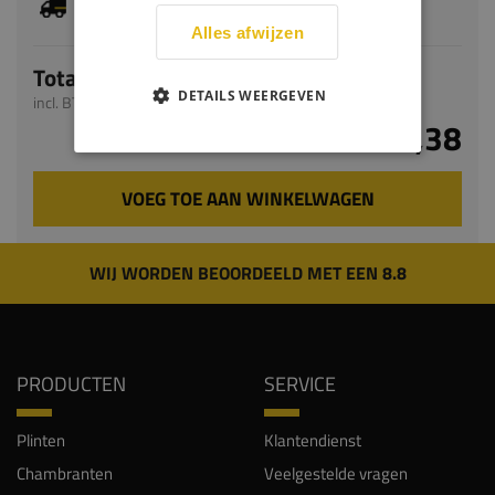
levertijd bedraagt 6-8 werkdagen
Alles afwijzen
Totaal
DETAILS WEERGEVEN
incl. BTW
€ 233,38
VOEG TOE AAN WINKELWAGEN
WIJ WORDEN BEOORDEELD MET EEN 8.8
PRODUCTEN
SERVICE
Plinten
Klantendienst
Chambranten
Veelgestelde vragen