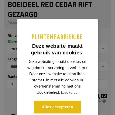
BOEIDEEL RED CEDAR RIFT
GEZAAGD
Model 9502 | 28 x 185 mm | Red Cedar
Afmeting
Dikte x breedte in millimeters
Deze website maakt
28 X 185 MM
gebruik van cookies.
Lengte (mm)
Deze website gebruikt cookies om
5850
uw gebruikerservaring te verbeteren.
Door onze website te gebruiken,
Aantal stuks
stemt u in met alle cookies in
overeenstemming met ons
Cookiebeleid.
Lees verder
€ 39,89
per meter
Alles accepteren
Je hebt gekozen voor maatwerk, de verwachte