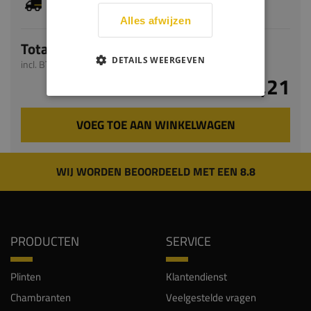
levertijd bedraagt 6-8 werkdagen
Alles afwijzen
Totaal
DETAILS WEERGEVEN
incl. BTW
€ 511,21
VOEG TOE AAN WINKELWAGEN
WIJ WORDEN BEOORDEELD MET EEN 8.8
PRODUCTEN
SERVICE
Plinten
Klantendienst
Chambranten
Veelgestelde vragen