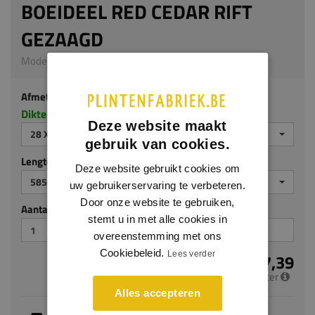
BOEIDEEL RED CEDAR RIFT
GEZAAGD
Model 9502 | 28 x 385 mm | Red Cedar
Afmeting
Dikte x breedte in millimeters
Deze website maakt
28 X 385 MM
gebruik van cookies.
Lengte (mm)
Deze website gebruikt cookies om
5850
uw gebruikerservaring te verbeteren.
Door onze website te gebruiken,
Aantal stuks
stemt u in met alle cookies in
overeenstemming met ons
Cookiebeleid.
Lees verder
€ 87,39
per meter
Alles accepteren
Je hebt gekozen voor maatwerk, de verwachte