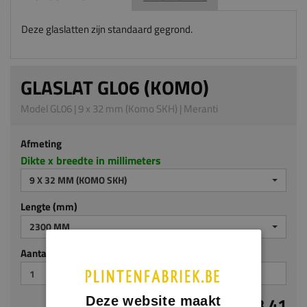
Deze glaslatten zijn standaard gegrond.
GLASLAT GL06 (KOMO)
Model GL06 | 9 x 32 mm (Komo SKH) | Meranti
Afmeting
Dikte x breedte in millimeters
9 X 32 MM (KOMO SKH)
Lengte (mm)
2300 MM
Aantal stuks
€ 3,41
Deze website maakt