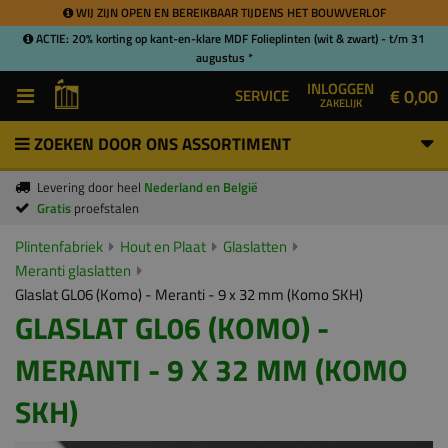
WIJ ZIJN OPEN EN BEREIKBAAR TIJDENS HET BOUWVERLOF
ACTIE: 20% korting op kant-en-klare MDF Folieplinten (wit & zwart) - t/m 31
augustus *
INLOGGEN
€ 0,00
SERVICE
ZAKELIJK
ZOEKEN DOOR ONS ASSORTIMENT
Levering door heel
Nederland en België
Gratis
proefstalen
Plintenfabriek
Hout en Plaat
Glaslatten
Meranti glaslatten
Glaslat GL06 (Komo) - Meranti - 9 x 32 mm (Komo SKH)
GLASLAT GL06 (KOMO) -
MERANTI - 9 X 32 MM (KOMO
SKH)