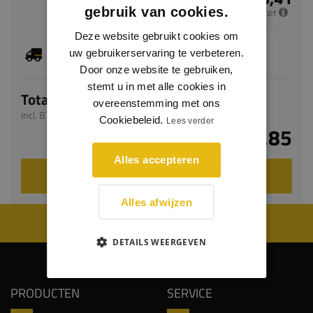
per meter
gebruik van cookies.
Deze website gebruikt cookies om
Dit artikel is voorradig, de verwachte levertijd
uw gebruikerservaring te verbeteren.
bedraagt 1-3 werkdagen
Door onze website te gebruiken,
stemt u in met alle cookies in
Totaal
overeenstemming met ons
incl. BTW
Cookiebeleid.
Lees verder
€ 7,85
Alles accepteren
VOEG TOE AAN WINKELWAGEN
Alles afwijzen
WIJ WORDEN BEOORDEELD MET EEN 8.8
DETAILS WEERGEVEN
PRODUCTEN
SERVICE