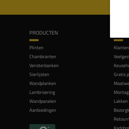
PRODUCTEN
SERVI
Plinten
Klanten
Chambranten
Veelges
Vensterbanken
Keuzehu
Sierlijsten
Gratis 
Wandplanken
Maatwe
Lambrisering
Montag
Wandpanelen
Lakken 
Aanbiedingen
Bezorgk
Retour
Kadobo