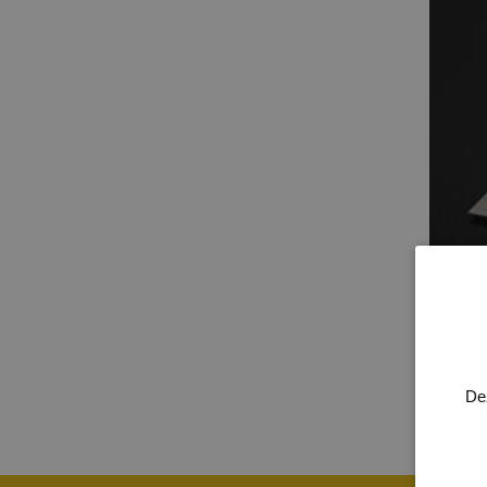
PROD
De
Roestv
softgr