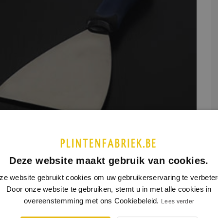
UCTINFORMATIE
SPECIFICATIES
Deze website maakt gebruik van cookies.
ze website gebruikt cookies om uw gebruikerservaring te verbeter
ast stalen uitvoering. Voorzien van oplosmiddel-bestendige gesloten
Door onze website te gebruiken, stemt u in met alle cookies in
ip kunststof handgreep. Tevens geschikt voor levensmiddelenindustrie.
overeenstemming met ons Cookiebeleid.
Lees verder