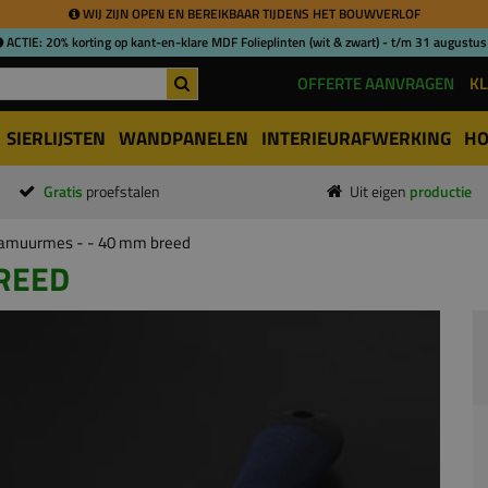
WIJ ZIJN OPEN EN BEREIKBAAR TIJDENS HET BOUWVERLOF
ACTIE: 20% korting op kant-en-klare MDF Folieplinten (wit & zwart) - t/m 31 augustus
OFFERTE AANVRAGEN
KL
SIERLIJSTEN
WANDPANELEN
INTERIEURAFWERKING
HO
Gratis
proefstalen
Uit eigen
productie
amuurmes - - 40 mm breed
REED