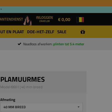
 *
INLOGGEN
€ 0,00
ANTENDIENST
ZAKELIJK
UT EN PLAAT
DOE-HET-ZELF
SALE
Naadloos afwerken:
plinten tot 5.4 meter
PLAMUURMES
Model 6601 | 40 mm breed
Afmeting
40 MM BREED