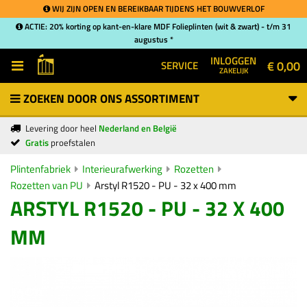
WIJ ZIJN OPEN EN BEREIKBAAR TIJDENS HET BOUWVERLOF
ACTIE: 20% korting op kant-en-klare MDF Folieplinten (wit & zwart) - t/m 31
augustus *
INLOGGEN
€ 0,00
SERVICE
ZAKELIJK
ZOEKEN DOOR ONS ASSORTIMENT
Levering door heel
Nederland en België
Gratis
proefstalen
Plintenfabriek
Interieurafwerking
Rozetten
Rozetten van PU
Arstyl R1520 - PU - 32 x 400 mm
ARSTYL R1520 - PU - 32 X 400
MM