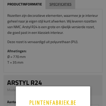
PRODUCTINFORMATIE
SPECIFICATIES
Rozetten zijn decoratieve elementen, waarmee je je interieur
geheel naar je eigen stijl kunt afwerken. Wij leveren rozetten
van NMC. Arstyl R24 is een grote en rijkelijk versierde rozet,
die goed past in een klassiek interieur.
Deze rozet is vervaardigd uit polyurethaan (PU).
Afmetingen:
Ø = 770 mm
T = 35 mm
ARSTYL R24
Model AS51 | 35 x 770 mm | PU
Aantal stuks