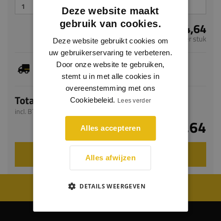
Deze website maakt
gebruik van cookies.
€ 104,64
per stuk
Deze website gebruikt cookies om
uw gebruikerservaring te verbeteren.
Dit artikel is voorradig, de verwachte levertijd
Door onze website te gebruiken,
bedraagt 1-3 werkdagen
stemt u in met alle cookies in
overeenstemming met ons
Totaal
Cookiebeleid.
Lees verder
incl. BTW
€ 104,64
Alles accepteren
VOEG TOE AAN WINKELWAGEN
Alles afwijzen
WIJ WORDEN BEOORDEELD MET EEN 8.8
DETAILS WEERGEVEN