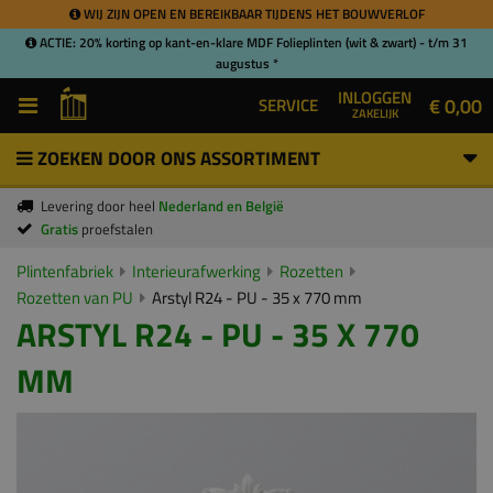
WIJ ZIJN OPEN EN BEREIKBAAR TIJDENS HET BOUWVERLOF
ACTIE: 20% korting op kant-en-klare MDF Folieplinten (wit & zwart) - t/m 31
augustus *
INLOGGEN
€ 0,00
SERVICE
ZAKELIJK
ZOEKEN DOOR ONS ASSORTIMENT
Levering door heel
Nederland en België
Gratis
proefstalen
Plintenfabriek
Interieurafwerking
Rozetten
Rozetten van PU
Arstyl R24 - PU - 35 x 770 mm
ARSTYL R24 - PU - 35 X 770
MM