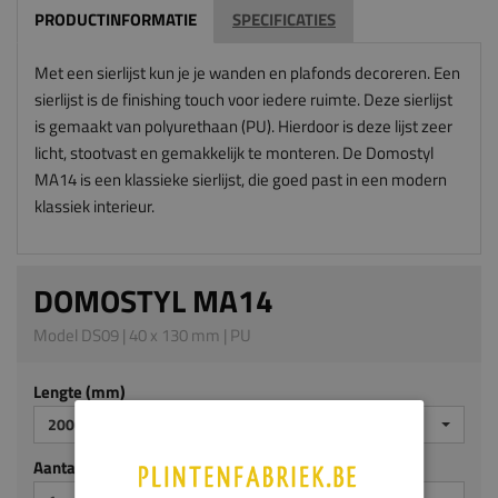
PRODUCTINFORMATIE
SPECIFICATIES
Met een sierlijst kun je je wanden en plafonds decoreren. Een
sierlijst is de finishing touch voor iedere ruimte. Deze sierlijst
is gemaakt van polyurethaan (PU). Hierdoor is deze lijst zeer
licht, stootvast en gemakkelijk te monteren. De Domostyl
MA14 is een klassieke sierlijst, die goed past in een modern
klassiek interieur.
DOMOSTYL MA14
Model DS09 | 40 x 130 mm | PU
Lengte (mm)
2000
Aantal stuks