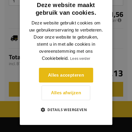
Deze website maakt
€ 41,56
gebruik van cookies.
per meter
Deze website gebruikt cookies om
uw gebruikerservaring te verbeteren.
Dit artikel is voorradig, de verwachte levertijd
Door onze website te gebruiken,
bedraagt 1-3 werkdagen
stemt u in met alle cookies in
overeenstemming met ons
Totaal
Cookiebeleid.
Lees verder
incl. BTW
€ 83,13
Alles accepteren
VOEG TOE AAN WINKELWAGEN
Alles afwijzen
WIJ WORDEN BEOORDEELD MET EEN 8.8
DETAILS WEERGEVEN