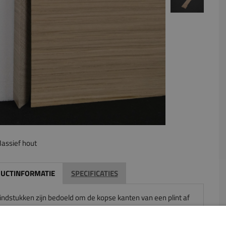
assief hout
UCTINFORMATIE
SPECIFICATIES
eindstukken zijn bedoeld om de kopse kanten van een plint af
ken. In principe kun je dit eenvoudig zelf van een plint zagen,
 het juiste gereedschap hebt. Wij kunnen dit ook voor je doen.