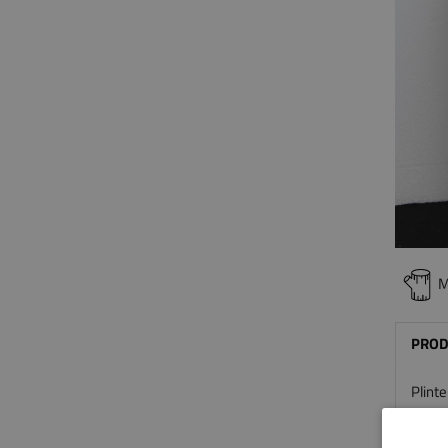
M
PROD
Plint
te wer
als je