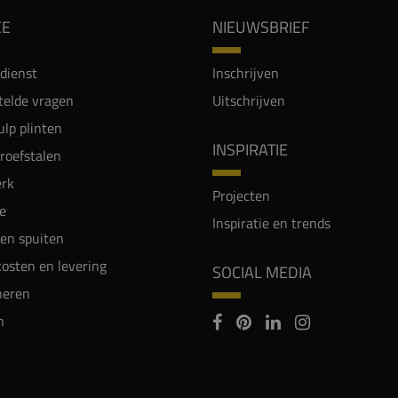
CE
NIEUWSBRIEF
dienst
Inschrijven
telde vragen
Uitschrijven
lp plinten
INSPIRATIE
proefstalen
rk
Projecten
e
Inspiratie en trends
en spuiten
osten en levering
SOCIAL MEDIA
neren
n