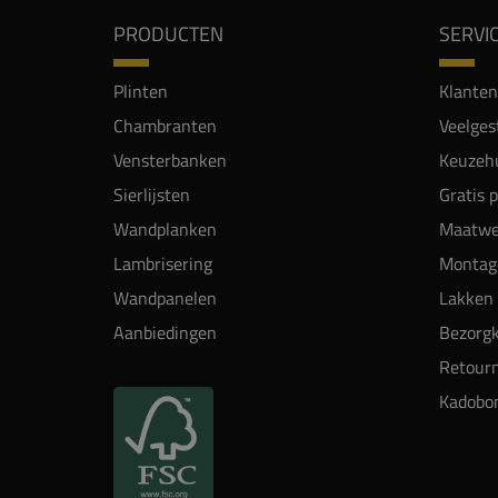
PRODUCTEN
SERVI
Plinten
Klanten
Chambranten
Veelges
Vensterbanken
Keuzehu
Sierlijsten
Gratis 
Wandplanken
Maatwe
Lambrisering
Montag
Wandpanelen
Lakken 
Aanbiedingen
Bezorgk
Retour
Kadobo