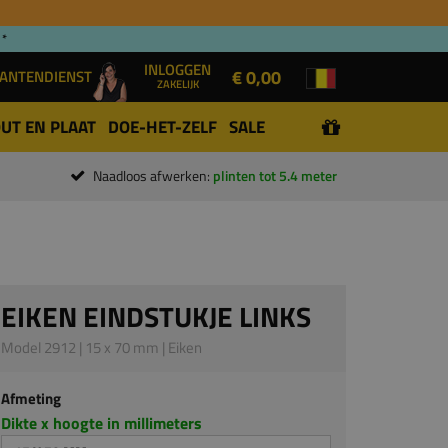
 *
INLOGGEN
€ 0,00
ANTENDIENST
ZAKELIJK
UT EN PLAAT
DOE-HET-ZELF
SALE
Naadloos afwerken:
plinten tot 5.4 meter
EIKEN EINDSTUKJE LINKS
Model 2912 | 15 x 70 mm | Eiken
Afmeting
Dikte x hoogte in millimeters