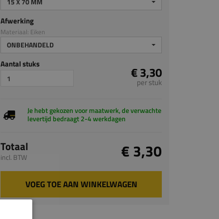
15 X 70 MM
Afwerking
Materiaal: Eiken
ONBEHANDELD
Aantal stuks
€ 3,30
per stuk
Je hebt gekozen voor maatwerk, de verwachte
levertijd bedraagt 2-4 werkdagen
Totaal
€ 3,30
incl. BTW
VOEG TOE AAN WINKELWAGEN