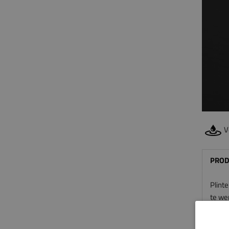
V
PROD
Plint
te wer
als je
Zo kun