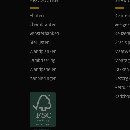
PRODUCTEN
SERVI
Plinten
Klanten
Chambranten
Veelges
Vensterbanken
Keuzehu
Sierlijsten
Gratis 
Wandplanken
Maatwe
Lambrisering
Montag
Wandpanelen
Lakken 
Aanbiedingen
Bezorgk
Retour
Kadobo