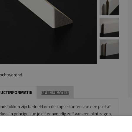
ochtwerend
UCTINFORMATIE
SPECIFICATIES
eindstukken zijn bedoeld om de kopse kanten van een plint af
ken. In principe kun je dit eenvoudig zelf van een plint zagen,
 het juiste gereedschap hebt. Wij kunnen dit ook voor je doen.
 je tijd besparen, zodat je sneller uw plinten hebt geplaatst.