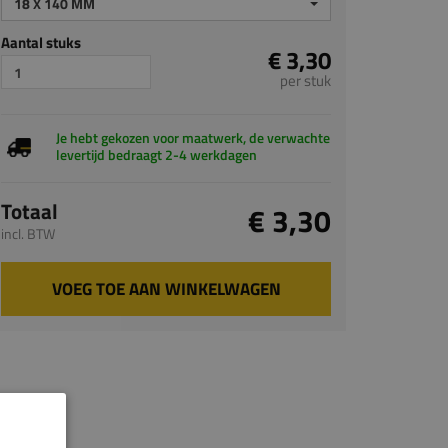
18 X 140 MM
Aantal stuks
€ 3,30
per stuk
Je hebt gekozen voor maatwerk, de verwachte
levertijd bedraagt 2-4 werkdagen
Totaal
€ 3,30
incl. BTW
VOEG TOE AAN WINKELWAGEN