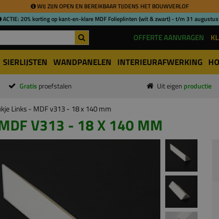
WIJ ZIJN OPEN EN BEREIKBAAR TIJDENS HET BOUWVERLOF
ACTIE: 20% korting op kant-en-klare MDF Folieplinten (wit & zwart) - t/m 31 augustus
OFFERTE AANVRAGEN
KL
SIERLIJSTEN
WANDPANELEN
INTERIEURAFWERKING
HO
Gratis
proefstalen
Uit eigen
productie
kje Links - MDF v313 - 18 x 140 mm
 MDF V313 - 18 X 140 MM