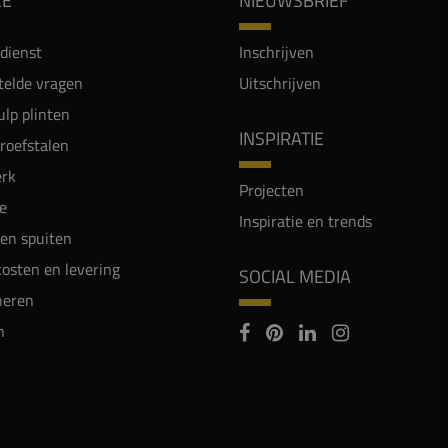
CE
NIEUWSBRIEF
dienst
Inschrijven
telde vragen
Uitschrijven
lp plinten
INSPIRATIE
proefstalen
rk
Projecten
e
Inspiratie en trends
en spuiten
osten en levering
SOCIAL MEDIA
neren
n