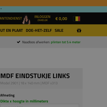
 *
INLOGGEN
€ 0,00
ANTENDIENST
ZAKELIJK
UT EN PLAAT
DOE-HET-ZELF
SALE
Naadloos afwerken:
plinten tot 5.4 meter
MDF EINDSTUKJE LINKS
Model 2901 | 18 x 140 mm | MDF v313
Afmeting
Dikte x hoogte in millimeters