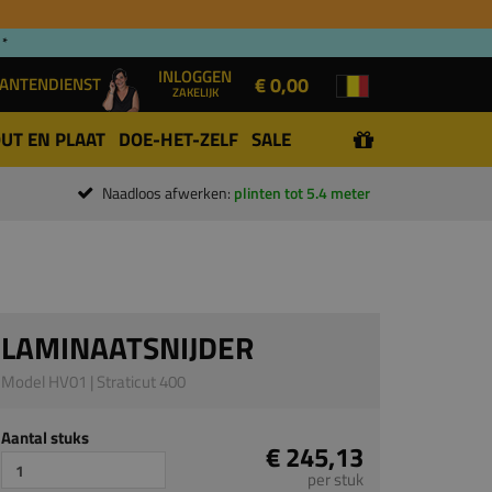
 *
INLOGGEN
€ 0,00
ANTENDIENST
ZAKELIJK
UT EN PLAAT
DOE-HET-ZELF
SALE
Naadloos afwerken:
plinten tot 5.4 meter
LAMINAATSNIJDER
Model HV01 | Straticut 400
Aantal stuks
€ 245,13
per stuk