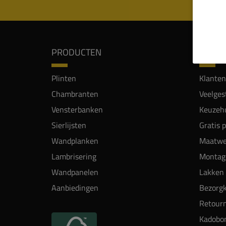
PRODUCTEN
SERVI
Plinten
Klanten
Chambranten
Veelges
Vensterbanken
Keuzehu
Sierlijsten
Gratis 
Wandplanken
Maatwe
Lambrisering
Montag
Wandpanelen
Lakken 
Aanbiedingen
Bezorgk
Retour
Kadobo