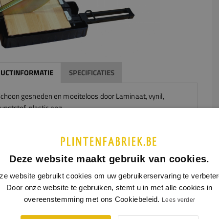
UCTINFORMATIE
SPECIFICATIES
choon gesneden en moeiteloos door Laminaat, vynil,
unststof, plastic enz.
oorzien van onverwoestbaar mes.
onder enige vorm van stof.
een lawaai.
erwijderbare stop voor hoeksnijden
Deze website maakt gebruik van cookies.
nijden tot een lengte van meer dan 400 mm.
ze website gebruikt cookies om uw gebruikerservaring te verbeter
nijdt tot 400 mm breed (overall), 15 mm dik en tot de bodem.
Door onze website te gebruiken, stemt u in met alle cookies in
overeenstemming met ons Cookiebeleid.
Lees verder