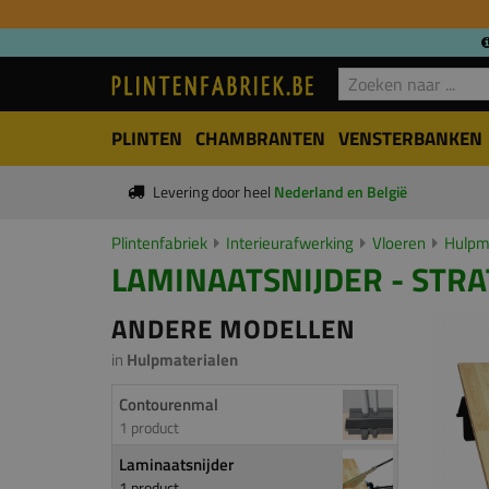
PLINTEN
CHAMBRANTEN
VENSTERBANKEN
Levering door heel
Nederland en België
Plintenfabriek
Interieurafwerking
Vloeren
Hulpm
LAMINAATSNIJDER - STRA
ANDERE MODELLEN
in
Hulpmaterialen
Contourenmal
1 product
Laminaatsnijder
1 product