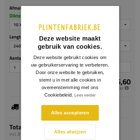
Afmeting
Dikte x hoogte in millimeters
10 X 70 MM
Lengte (mm)
Deze website maakt
2400
gebruik van cookies.
Aantal stuks
Deze website gebruikt cookies om
uw gebruikerservaring te verbeteren.
Door onze website te gebruiken,
€ 5,60
stemt u in met alle cookies in
per meter
overeenstemming met ons
Cookiebeleid.
Lees verder
Dit artikel is voorradig, de verwachte levertijd
bedraagt 1-3 werkdagen
Alles accepteren
Totaal
Alles afwijzen
incl. BTW