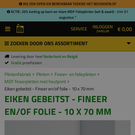
WIJ ZIJN OPEN EN BEREIKBAAR TIJDENS HET BOUWVERLOF
ACTIE: 20% korting op kant-en-klare MDF Folieplinten (wit & zwart) - t/m 31
augustus *
INLOGGEN
€ 0,00
SERVICE
ZAKELIJK
ZOEKEN DOOR ONS ASSORTIMENT
Levering door heel
Nederland en België
Gratis
proefstalen
Plintenfabriek
Plinten
Fineer- en folieplinten
MDF fineerplinten met houtprint
Eiken gebeitst - Fineer en/of folie - 10 x 70 mm
EIKEN GEBEITST - FINEER
EN/OF FOLIE - 10 X 70 MM