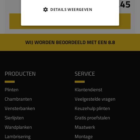
€ 13,45
DETAILS WEERGEVEN
VOEG TOE AAN WINKELWAGEN
WIJ WORDEN BEOORDEELD MET EEN 8.8
PRODUCTEN
SERVICE
Plinten
Klantendienst
Chambranten
Veelgestelde vragen
Vensterbanken
Keuzehulp plinten
Sierlijsten
Gratis proefstalen
Wandplanken
Maatwerk
Lambrisering
Montage