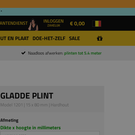
 *
INLOGGEN
€ 0,00
ANTENDIENST
ZAKELIJK
UT EN PLAAT
DOE-HET-ZELF
SALE
Naadloos afwerken:
plinten tot 5.4 meter
GLADDE PLINT
Model 1201 | 15 x 80 mm | Hardhout
Afmeting
Dikte x hoogte in millimeters