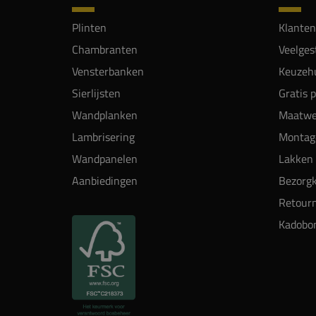
Plinten
Klanten
Chambranten
Veelges
Vensterbanken
Keuzehu
Sierlijsten
Gratis 
Wandplanken
Maatwe
Lambrisering
Montag
Wandpanelen
Lakken 
Aanbiedingen
Bezorgk
Retour
Kadobo