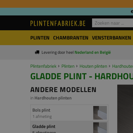
PLINTEN
CHAMBRANTEN
VENSTERBANKEN
Levering door heel
Nederland en België
Plintenfabriek
Plinten
Houten plinten
Hardhouten
GLADDE PLINT - HARDHOU
ANDERE MODELLEN
in
Hardhouten plinten
Bols plint
1 afmeting
Gladde plint
5 afmetingen