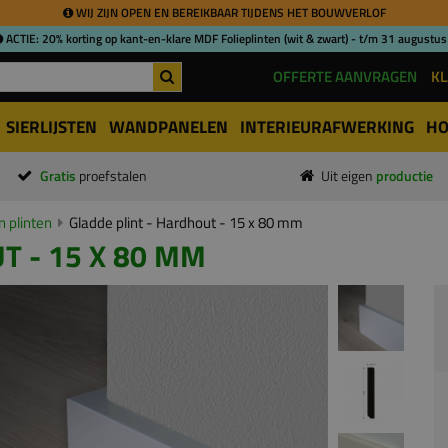
WIJ ZIJN OPEN EN BEREIKBAAR TIJDENS HET BOUWVERLOF
ACTIE: 20% korting op kant-en-klare MDF Folieplinten (wit & zwart) - t/m 31 augustus
OFFERTE AANVRAGEN
KL
SIERLIJSTEN
WANDPANELEN
INTERIEURAFWERKING
HO
Gratis
proefstalen
Uit eigen
productie
 plinten
Gladde plint - Hardhout - 15 x 80 mm
T - 15 X 80 MM