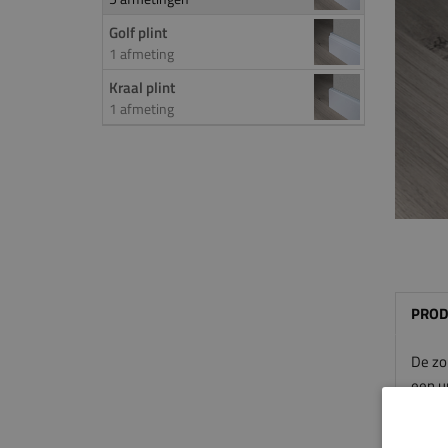
Golf plint
1 afmeting
Kraal plint
1 afmeting
PROD
De zo
een un
constr