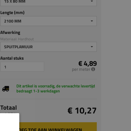
15 X 80 MM
Lengte (mm)
2100 MM
Afwerking
Materiaal: Hardhout
SPUITPLAMUUR
Aantal stuks
€ 4,89
per meter
Dit artikel is voorradig, de verwachte levertijd
bedraagt 1-3 werkdagen
Totaal
€ 10,27
incl. BTW
VOEG TOE AAN WINKELWAGEN