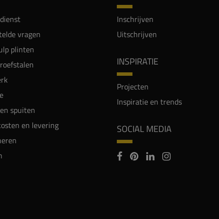
dienst
Inschrijven
telde vragen
Uitschrijven
lp plinten
INSPIRATIE
proefstalen
rk
Projecten
e
Inspiratie en trends
en spuiten
osten en levering
SOCIAL MEDIA
neren
n