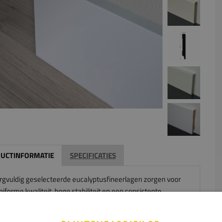
UCTINFORMATIE
SPECIFICATIES
rgvuldig geselecteerde eucalyptusfineerlagen zorgen voor
iforme kwaliteit, hoge stabiliteit en een consistente
uctieve sterkte over de volledige lengte van het product.