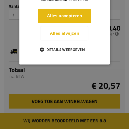
Aantal stuks
Alles accepteren
€ 8,40
per meter
Alles afwijzen
Dit artikel is voorradig, de verwachte levertijd
DETAILS WEERGEVEN
bedraagt 1-3 werkdagen
Totaal
incl. BTW
€ 20,57
VOEG TOE AAN WINKELWAGEN
WIJ WORDEN BEOORDEELD MET EEN 8.8