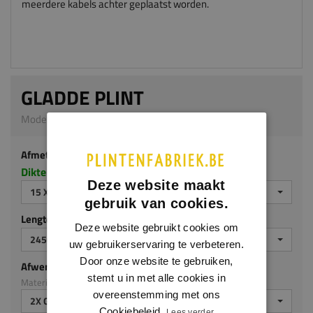
meerdere kabels achter geplaatst worden.
GLADDE PLINT
Model 1001 | 15 x 120 mm | Meranti
Afmeting
Dikte x hoogte in millimeters
Deze website maakt
15 X 120 MM
gebruik van cookies.
Lengte (mm)
Deze website gebruikt cookies om
2450 MM
uw gebruikerservaring te verbeteren.
Door onze website te gebruiken,
Afwerking
stemt u in met alle cookies in
Materiaal: Meranti
overeenstemming met ons
2X GEGROND
Cookiebeleid.
Lees verder