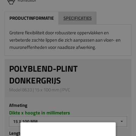
PRODUCTINFORMATIE
SPECIFICATIES
Grotere flexibiliteit door robuustere oppervlakken en
verbeterde zachte lippen die zich aanpassen aan vloer- en
muuroneffenheden voor naadloze afwerking.
POLYBLEND-PLINT
DONKERGRIJS
Model 8633 | 15 x 100 mm | PVC
Afmeting
Dikte x hoogte in millimeters
15 X 100 MM
Lengte (mm)