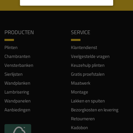
WIJ WORDEN BEOORDEELD MET EEN 8.8
PRODUCTEN
SERVICE
Plinten
Klantendienst
Chambranten
Veelgestelde vragen
Vensterbanken
Keuzehulp plinten
Sierlijsten
Gratis proefstalen
Wandplanken
Maatwerk
Lambrisering
Montage
Wandpanelen
Lakken en spuiten
Aanbiedingen
Bezorgkosten en levering
Retourneren
Kadobon