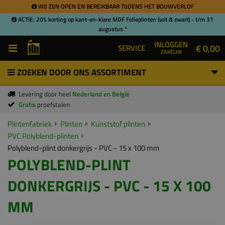
WIJ ZIJN OPEN EN BEREIKBAAR TIJDENS HET BOUWVERLOF
ACTIE: 20% korting op kant-en-klare MDF Folieplinten (wit & zwart) - t/m 31
augustus *
INLOGGEN
€ 0,00
SERVICE
ZAKELIJK
ZOEKEN DOOR ONS ASSORTIMENT
Levering door heel
Nederland en België
Gratis
proefstalen
Plintenfabriek
Plinten
Kunststof plinten
PVC Polyblend-plinten
Polyblend-plint donkergrijs - PVC - 15 x 100 mm
POLYBLEND-PLINT
DONKERGRIJS - PVC - 15 X 100
MM