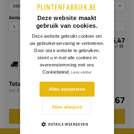
2500
Aantal stuks
Deze website maakt
gebruik van cookies.
Deze website gebruikt cookies om
€ 5,47
uw gebruikerservaring te verbeteren.
per meter
Door onze website te gebruiken,
stemt u in met alle cookies in
Dit artikel is voorradig, de verwachte levertijd
overeenstemming met ons
bedraagt 10-12 werkdagen
Cookiebeleid.
Lees verder
Totaal
Alles accepteren
incl. BTW
€ 13,67
Alles afwijzen
VOEG TOE AAN WINKELWAGEN
DETAILS WEERGEVEN