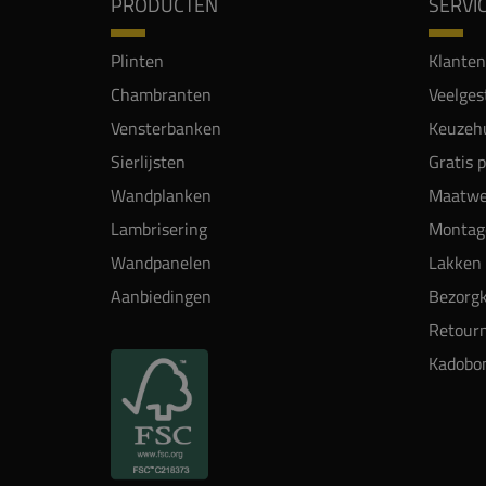
PRODUCTEN
SERVI
Plinten
Klanten
Chambranten
Veelges
Vensterbanken
Keuzehu
Sierlijsten
Gratis 
Wandplanken
Maatwe
Lambrisering
Montag
Wandpanelen
Lakken 
Aanbiedingen
Bezorgk
Retour
Kadobo