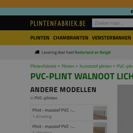
PLINTEN
CHAMBRANTEN
VENSTERBANKEN
Levering door heel
Nederland en België
Plintenfabriek
Plinten
Kunststof plinten
PVC-pli
PVC-PLINT WALNOOT LICHT
ANDERE MODELLEN
in
PVC-plinten
Plint - massief PVC -...
1 afmeting
Plint - massief PVC -...
1 afmeting