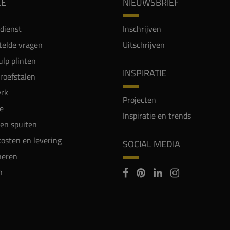
CE
NIEUWSBRIEF
dienst
Inschrijven
telde vragen
Uitschrijven
lp plinten
INSPIRATIE
proefstalen
rk
Projecten
e
Inspiratie en trends
en spuiten
osten en levering
SOCIAL MEDIA
neren
n