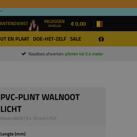
 *
INLOGGEN
€ 0,00
ANTENDIENST
ZAKELIJK
UT EN PLAAT
DOE-HET-ZELF
SALE
Naadloos afwerken:
plinten tot 5.4 meter
PVC-PLINT WALNOOT
LICHT
Model 8609 | 9 x 70 mm | PVC
Lengte (mm)