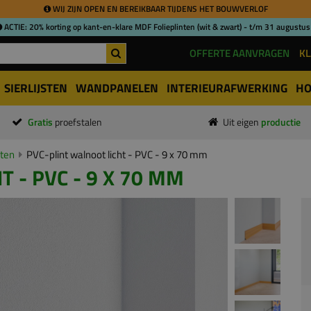
WIJ ZIJN OPEN EN BEREIKBAAR TIJDENS HET BOUWVERLOF
ACTIE: 20% korting op kant-en-klare MDF Folieplinten (wit & zwart) - t/m 31 augustus
OFFERTE AANVRAGEN
KL
SIERLIJSTEN
WANDPANELEN
INTERIEURAFWERKING
HO
Gratis
proefstalen
Uit eigen
productie
nten
PVC-plint walnoot licht - PVC - 9 x 70 mm
 - PVC - 9 X 70 MM