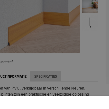
unststof
UCTINFORMATIE
SPECIFICATIES
en van PVC, verkrijgbaar in verschillende kleuren.
plinten zijn een praktische en veelzijdige oplossing
het netjes afwerken van de overgang tussen vloer en
.