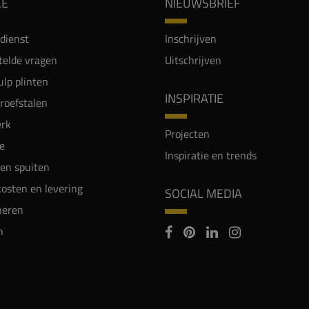
CE
NIEUWSBRIEF
dienst
Inschrijven
telde vragen
Uitschrijven
lp plinten
INSPIRATIE
proefstalen
rk
Projecten
e
Inspiratie en trends
en spuiten
osten en levering
SOCIAL MEDIA
neren
n