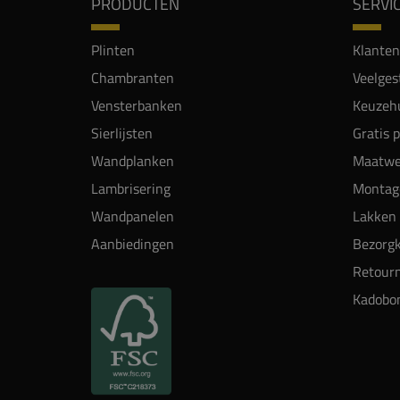
PRODUCTEN
SERVI
Plinten
Klanten
Chambranten
Veelges
Vensterbanken
Keuzehu
Sierlijsten
Gratis 
Wandplanken
Maatwe
Lambrisering
Montag
Wandpanelen
Lakken 
Aanbiedingen
Bezorgk
Retour
Kadobo