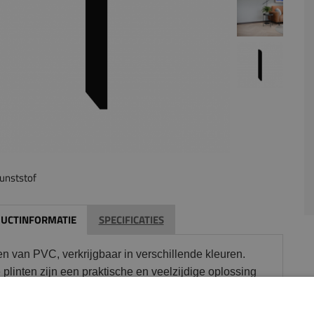
unststof
UCTINFORMATIE
SPECIFICATIES
en van PVC, verkrijgbaar in verschillende kleuren.
plinten zijn een praktische en veelzijdige oplossing
het netjes afwerken van de overgang tussen vloer en
.