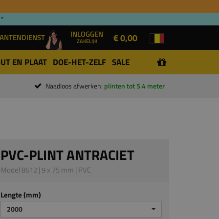
 *
INLOGGEN
€ 0,00
ANTENDIENST
ZAKELIJK
UT EN PLAAT
DOE-HET-ZELF
SALE
Naadloos afwerken:
plinten tot 5.4 meter
PVC-PLINT ANTRACIET
Model 8612 | 9 x 75 mm | PVC
Lengte (mm)
2000