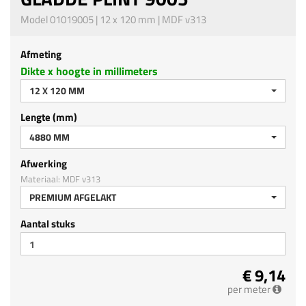
Model 01019005 | 12 x 120 mm | MDF v313
Afmeting
Dikte x hoogte in millimeters
12 X 120 MM
Lengte (mm)
4880 MM
Afwerking
Materiaal: MDF v313
PREMIUM AFGELAKT
Aantal stuks
€ 9,14
per meter