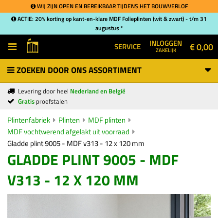
WIJ ZIJN OPEN EN BEREIKBAAR TIJDENS HET BOUWVERLOF
ACTIE: 20% korting op kant-en-klare MDF Folieplinten (wit & zwart) - t/m 31
augustus *
INLOGGEN
€ 0,00
SERVICE
ZAKELIJK
ZOEKEN DOOR ONS ASSORTIMENT
Levering door heel
Nederland en België
Gratis
proefstalen
Plintenfabriek
Plinten
MDF plinten
MDF vochtwerend afgelakt uit voorraad
Gladde plint 9005 - MDF v313 - 12 x 120 mm
GLADDE PLINT 9005 - MDF
V313 - 12 X 120 MM