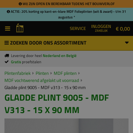
WIJ ZIJN OPEN EN BEREIKBAAR TIJDENS HET BOUWVERLOF
ACTIE: 20% korting op kant-en-klare MDF Folieplinten (wit & zwart) - t/m 31
augustus *
INLOGGEN
€ 0,00
SERVICE
ZAKELIJK
ZOEKEN DOOR ONS ASSORTIMENT
Levering door heel
Nederland en België
Gratis
proefstalen
Plintenfabriek
Plinten
MDF plinten
MDF vochtwerend afgelakt uit voorraad
Gladde plint 9005 - MDF v313 - 15 x 90 mm
GLADDE PLINT 9005 - MDF
V313 - 15 X 90 MM