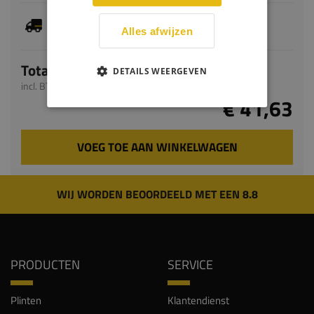
Dit artikel is voorradig, de verwachte levertijd
bedraagt 1-3 werkdagen
Alles afwijzen
Totaal
DETAILS WEERGEVEN
incl. BTW
€ 41,63
VOEG TOE AAN WINKELWAGEN
WIJ WORDEN BEOORDEELD MET EEN 8.8
PRODUCTEN
SERVICE
Plinten
Klantendienst