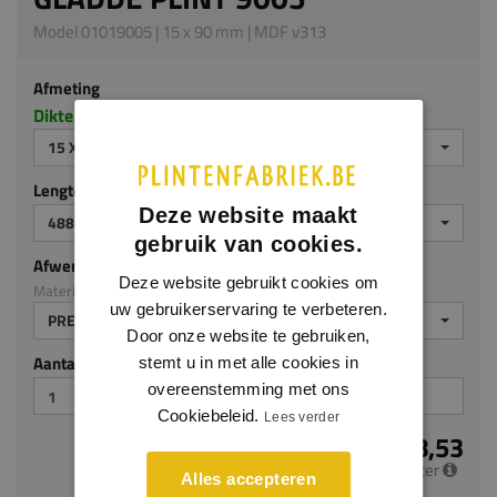
Model 01019005 | 15 x 90 mm | MDF v313
Afmeting
Dikte x hoogte in millimeters
15 X 90 MM
Lengte (mm)
Deze website maakt
4880 MM
gebruik van cookies.
Afwerking
Deze website gebruikt cookies om
Materiaal: MDF v313
uw gebruikerservaring te verbeteren.
PREMIUM AFGELAKT
Door onze website te gebruiken,
Aantal stuks
stemt u in met alle cookies in
overeenstemming met ons
Cookiebeleid.
Lees verder
€ 8,53
per meter
Alles accepteren