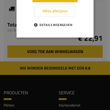
Dit artikel is voorradig, de verwachte levertijd
bedraagt 1-3 werkdagen
Alles afwijzen
Totaal
DETAILS WEERGEVEN
incl. BTW
€ 22,91
VOEG TOE AAN WINKELWAGEN
WIJ WORDEN BEOORDEELD MET EEN 8.8
PRODUCTEN
SERVICE
Plinten
Klantendienst