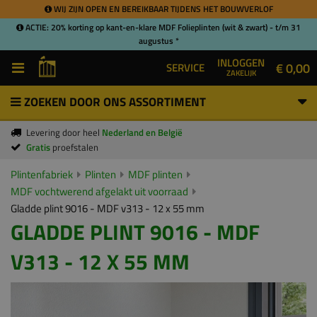
WIJ ZIJN OPEN EN BEREIKBAAR TIJDENS HET BOUWVERLOF
ACTIE: 20% korting op kant-en-klare MDF Folieplinten (wit & zwart) - t/m 31
augustus *
INLOGGEN
€ 0,00
SERVICE
ZAKELIJK
ZOEKEN DOOR ONS ASSORTIMENT
Levering door heel
Nederland en België
Gratis
proefstalen
Plintenfabriek
Plinten
MDF plinten
MDF vochtwerend afgelakt uit voorraad
Gladde plint 9016 - MDF v313 - 12 x 55 mm
GLADDE PLINT 9016 - MDF
V313 - 12 X 55 MM