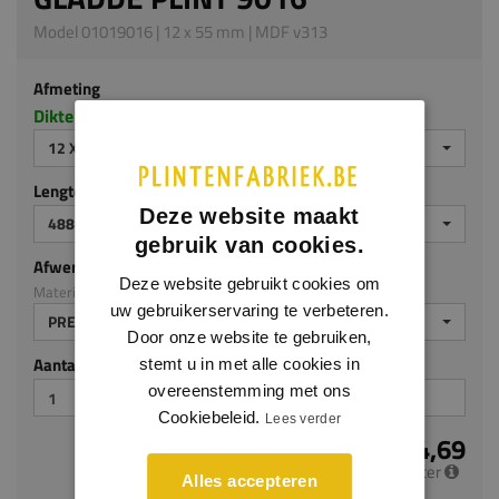
Model 01019016 | 12 x 55 mm | MDF v313
Afmeting
Dikte x hoogte in millimeters
12 X 55 MM
Lengte (mm)
Deze website maakt
4880 MM
gebruik van cookies.
Afwerking
Deze website gebruikt cookies om
Materiaal: MDF v313
uw gebruikerservaring te verbeteren.
PREMIUM AFGELAKT
Door onze website te gebruiken,
Aantal stuks
stemt u in met alle cookies in
overeenstemming met ons
Cookiebeleid.
Lees verder
€ 4,69
per meter
Alles accepteren