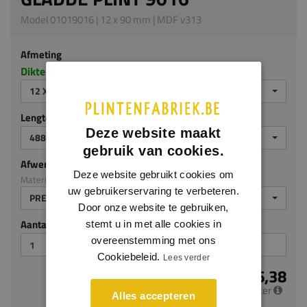
Model 01019016 | 12 x 90 mm | MDF v313
Afmeting
Dikte x hoogte in millimeters
12 X 90 MM
Lengte (mm)
Deze website maakt
4880 MM
gebruik van cookies.
Afwerking
Deze website gebruikt cookies om
Materiaal: MDF v313
uw gebruikerservaring te verbeteren.
PREMIUM AFGELAKT
Door onze website te gebruiken,
Aantal stuks
stemt u in met alle cookies in
overeenstemming met ons
Cookiebeleid.
Lees verder
€ 6,38
per meter
Alles accepteren