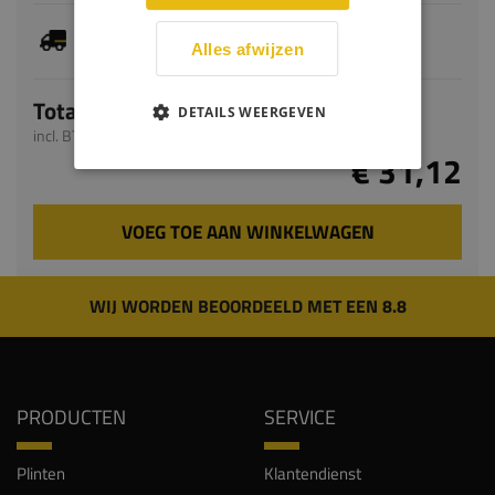
Dit artikel is voorradig, de verwachte levertijd
bedraagt 1-3 werkdagen
Alles afwijzen
Totaal
DETAILS WEERGEVEN
incl. BTW
€ 31,12
VOEG TOE AAN WINKELWAGEN
WIJ WORDEN BEOORDEELD MET EEN 8.8
PRODUCTEN
SERVICE
Plinten
Klantendienst