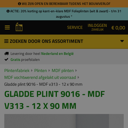
WIJ ZIJN OPEN EN BEREIKBAAR TIJDENS HET BOUWVERLOF
ACTIE: 20% korting op kant-en-klare MDF Folieplinten (wit & zwart) - t/m 31
augustus *
INLOGGEN
€ 0,00
SERVICE
ZAKELIJK
ZOEKEN DOOR ONS ASSORTIMENT
Levering door heel
Nederland en België
Gratis
proefstalen
Plintenfabriek
Plinten
MDF plinten
MDF vochtwerend afgelakt uit voorraad
Gladde plint 9016 - MDF v313 - 12 x 90 mm
GLADDE PLINT 9016 - MDF
V313 - 12 X 90 MM