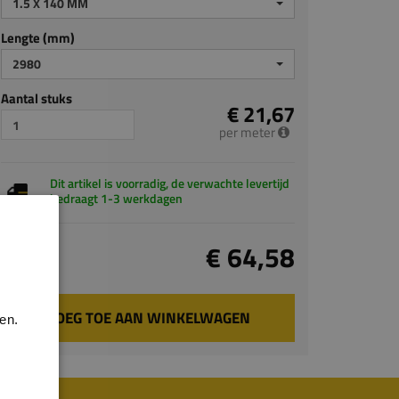
1.5 X 140 MM
Lengte (mm)
2980
Aantal stuks
€ 21,67
per meter
Dit artikel is voorradig, de verwachte levertijd
bedraagt 1-3 werkdagen
Totaal
€ 64,58
incl. BTW
VOEG TOE AAN WINKELWAGEN
en.