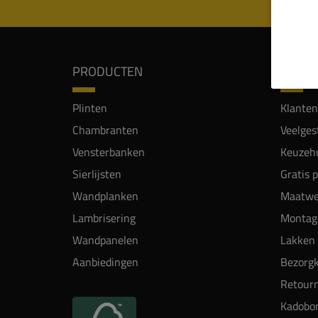
PRODUCTEN
SERVI
Plinten
Klanten
Chambranten
Veelges
Vensterbanken
Keuzehu
Sierlijsten
Gratis 
Wandplanken
Maatwe
Lambrisering
Montag
Wandpanelen
Lakken 
Aanbiedingen
Bezorgk
Retour
Kadobo