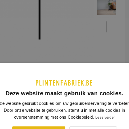
etaal
UCTINFORMATIE
SPECIFICATIES
Deze website maakt gebruik van cookies.
ze website gebruikt cookies om uw gebruikerservaring te verbeter
strip is gemaakt van RVS. RVS is een extreem sterk materiaal
Door onze website te gebruiken, stemt u in met alle cookies in
rdt standaard geborsteld geleverd.
overeenstemming met ons Cookiebeleid.
Lees verder