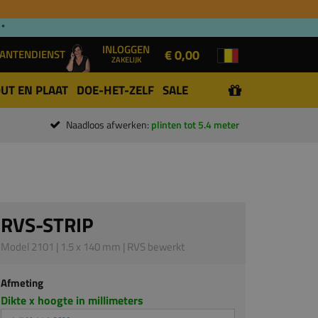
 *
INLOGGEN
€ 0,00
ANTENDIENST
ZAKELIJK
UT EN PLAAT
DOE-HET-ZELF
SALE
Naadloos afwerken:
plinten tot 5.4 meter
RVS-STRIP
Model 2101 | 1.5 x 140 mm | RVS bewerkt
Afmeting
Dikte x hoogte in millimeters