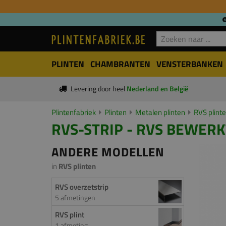
PLINTEN
CHAMBRANTEN
VENSTERBANKEN
Levering door heel
Nederland en België
Plintenfabriek
Plinten
Metalen plinten
RVS plint
RVS-STRIP - RVS BEWERKT
ANDERE MODELLEN
in
RVS plinten
RVS overzetstrip
5 afmetingen
RVS plint
1 afmeting