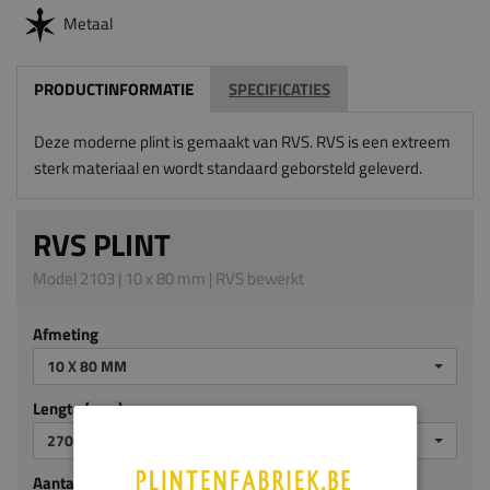
Metaal
PRODUCTINFORMATIE
SPECIFICATIES
Deze moderne plint is gemaakt van RVS. RVS is een extreem
sterk materiaal en wordt standaard geborsteld geleverd.
RVS PLINT
Model 2103 | 10 x 80 mm | RVS bewerkt
Afmeting
10 X 80 MM
Lengte (mm)
2700
Aantal stuks