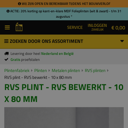
WIJ ZIJN OPEN EN BEREIKBAAR TIJDENS HET BOUWVERLOF
ACTIE: 20% korting op kant-en-klare MDF Folieplinten (wit & zwart) - t/m 31
augustus *
INLOGGEN
€ 0,00
SERVICE
ZAKELIJK
ZOEKEN DOOR ONS ASSORTIMENT
Levering door heel
Nederland en België
Gratis
proefstalen
Plintenfabriek
Plinten
Metalen plinten
RVS plinten
RVS plint - RVS bewerkt - 10 x 80 mm
RVS PLINT - RVS BEWERKT - 10
X 80 MM