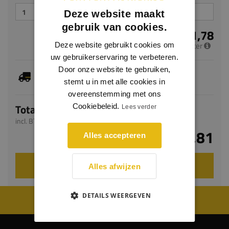
Deze website maakt
gebruik van cookies.
€ 21,78
per meter
Deze website gebruikt cookies om
uw gebruikerservaring te verbeteren.
Door onze website te gebruiken,
Dit artikel is voorradig, de verwachte levertijd
bedraagt 1-3 werkdagen
stemt u in met alle cookies in
overeenstemming met ons
Totaal
Cookiebeleid.
Lees verder
incl. BTW
€ 58,81
Alles accepteren
VOEG TOE AAN WINKELWAGEN
Alles afwijzen
DETAILS WEERGEVEN
WIJ WORDEN BEOORDEELD MET EEN 8.8