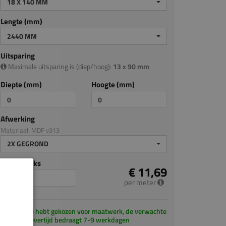
18 X 140 MM
Lengte (mm)
2440 MM
Uitsparing
Maximale uitsparing is (diep/hoog):
13 x 90 mm
Diepte (mm)
Hoogte (mm)
Afwerking
Materiaal: MDF v313
2X GEGROND
Aantal stuks
€ 11,69
per meter
Je hebt gekozen voor maatwerk, de verwachte
levertijd bedraagt 7-9 werkdagen