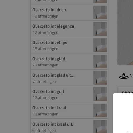
Overzetplint deco
18 afmetingen
Overzetplint elegance
12 afmetingen
Overzetplint ellips
18 afmetingen
Overzetplint glad
25 afmetingen
Overzetplint glad uit...
V
7 afmetingen
Overzetplint golf
PROD
12 afmetingen
Door 
Overzetplint kraal
18 afmetingen
de ov
worde
Overzetplint kraal uit...
het f
6 afmetingen