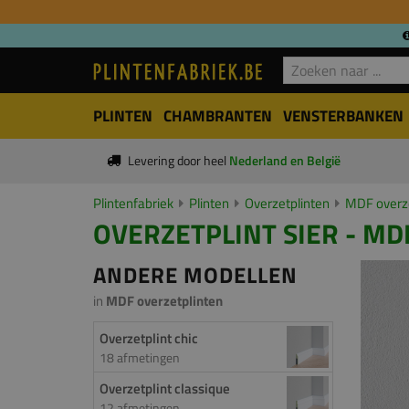
PLINTEN
CHAMBRANTEN
VENSTERBANKEN
Levering door heel
Nederland en België
Plintenfabriek
Plinten
Overzetplinten
MDF overze
OVERZETPLINT SIER - MD
ANDERE MODELLEN
in
MDF overzetplinten
Overzetplint chic
18 afmetingen
Overzetplint classique
12 afmetingen