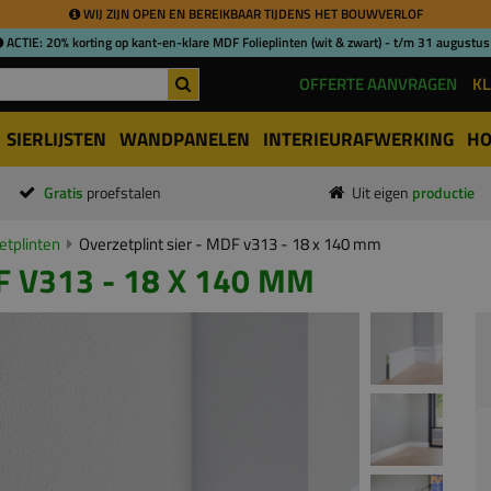
WIJ ZIJN OPEN EN BEREIKBAAR TIJDENS HET BOUWVERLOF
ACTIE: 20% korting op kant-en-klare MDF Folieplinten (wit & zwart) - t/m 31 augustus
OFFERTE AANVRAGEN
KL
SIERLIJSTEN
WANDPANELEN
INTERIEURAFWERKING
HO
Gratis
proefstalen
Uit eigen
productie
tplinten
Overzetplint sier - MDF v313 - 18 x 140 mm
F V313 - 18 X 140 MM