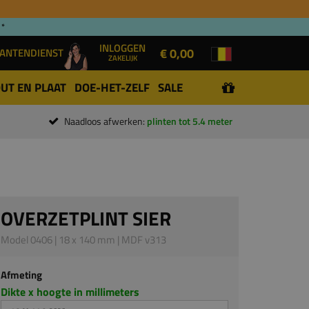
 *
INLOGGEN
€ 0,00
ANTENDIENST
ZAKELIJK
UT EN PLAAT
DOE-HET-ZELF
SALE
Naadloos afwerken:
plinten tot 5.4 meter
OVERZETPLINT SIER
Model 0406 | 18 x 140 mm | MDF v313
Afmeting
Dikte x hoogte in millimeters