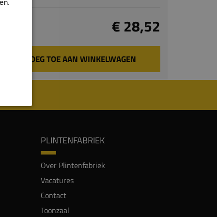
en.
Totaal
€ 28,52
incl. BTW
VOEG TOE AAN WINKELWAGEN
PLINTENFABRIEK
Over Plintenfabriek
Vacatures
Contact
Toonzaal