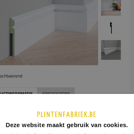
ochtwerend
UCTINFORMATIE
SPECIFICATIES
middel van een uitsparing aan de achterzijde van de plint kan
erzetplint gemakkelijk over de oude plint heen geplaatst
n. De afmetingen van de gewenste uitsparing geeft u aan in
Deze website maakt gebruik van cookies.
ormulier hiernaast. Houd hierbij rekening met de maximale