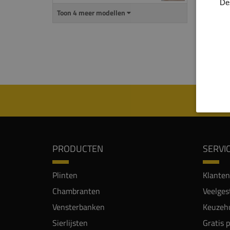
De
uitspa
Toon 4 meer modellen
De
ma
mm) i
Let o
PRODUCTEN
SERVI
Plinten
Klanten
Chambranten
Veelges
Vensterbanken
Keuzehu
Sierlijsten
Gratis 