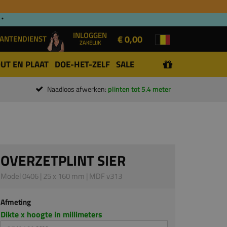
 *
INLOGGEN
€ 0,00
ANTENDIENST
ZAKELIJK
UT EN PLAAT
DOE-HET-ZELF
SALE
Naadloos afwerken:
plinten tot 5.4 meter
OVERZETPLINT SIER
Model 0406 | 25 x 160 mm | MDF v313
Afmeting
Dikte x hoogte in millimeters