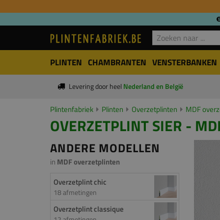
PLINTEN
CHAMBRANTEN
VENSTERBANKEN
Levering door heel
Nederland en België
Plintenfabriek
Plinten
Overzetplinten
MDF overze
OVERZETPLINT SIER - MD
ANDERE MODELLEN
in
MDF overzetplinten
Overzetplint chic
18 afmetingen
Overzetplint classique
12 afmetingen