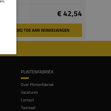
en.
Totaal
€ 42,54
incl. BTW
VOEG TOE AAN WINKELWAGEN
PLINTENFABRIEK
Over Plintenfabriek
Vacatures
Contact
Toonzaal