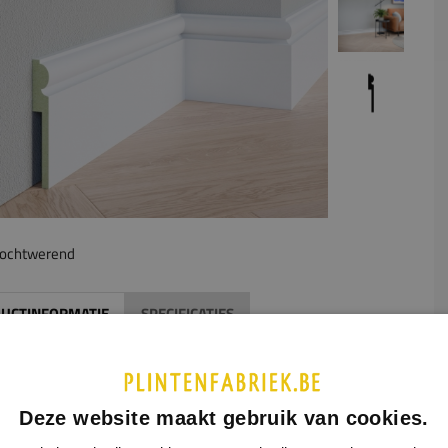
ochtwerend
UCTINFORMATIE
SPECIFICATIES
middel van een uitsparing aan de achterzijde van de plint kan
erzetplint gemakkelijk over de oude plint heen geplaatst
n. De afmetingen van de gewenste uitsparing geeft u aan in
Deze website maakt gebruik van cookies.
ormulier hiernaast. Houd hierbij rekening met de maximale