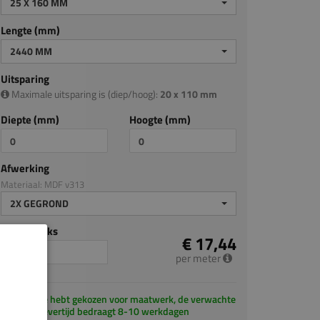
25 X 160 MM
Lengte (mm)
2440 MM
Uitsparing
Maximale uitsparing is (diep/hoog):
20 x 110 mm
Diepte (mm)
Hoogte (mm)
Afwerking
Materiaal: MDF v313
2X GEGROND
Aantal stuks
€ 17,44
per meter
Je hebt gekozen voor maatwerk, de verwachte
levertijd bedraagt 8-10 werkdagen