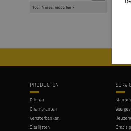
De
uitspa
Toon 4 meer modellen
De
ma
mm) i
Let o
PRODUCTEN
SERVI
Plinten
Klanten
Chambranten
Veelges
Vensterbanken
Keuzehu
Sierlijsten
Gratis 