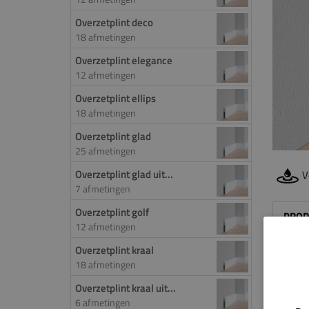
Overzetplint deco
18 afmetingen
Overzetplint elegance
12 afmetingen
Overzetplint ellips
18 afmetingen
Overzetplint glad
25 afmetingen
Overzetplint glad uit...
V
7 afmetingen
Overzetplint golf
PROD
12 afmetingen
Door 
Overzetplint kraal
18 afmetingen
de ov
worde
Overzetplint kraal uit...
het f
6 afmetingen