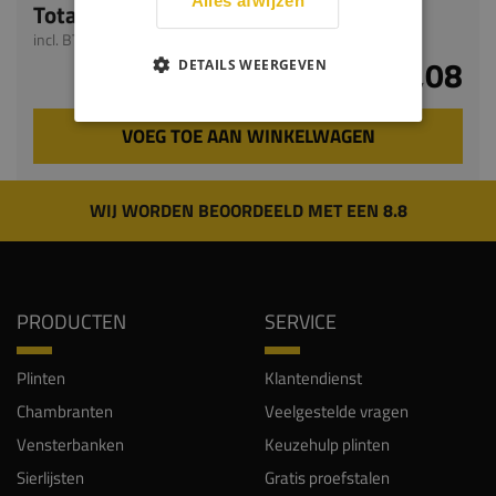
Alles afwijzen
Totaal
incl. BTW
€ 37,08
DETAILS WEERGEVEN
VOEG TOE AAN WINKELWAGEN
WIJ WORDEN BEOORDEELD MET EEN 8.8
PRODUCTEN
SERVICE
Plinten
Klantendienst
Chambranten
Veelgestelde vragen
Vensterbanken
Keuzehulp plinten
Sierlijsten
Gratis proefstalen