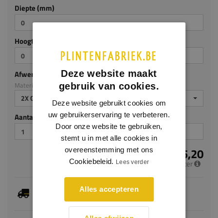
Diepte (mm)
Hoogte (mm)
Deze website maakt
Afwerking
Materiaal: MDF v313
gebruik van cookies.
2X GEGROND
Deze website gebruikt cookies om
uw gebruikerservaring te verbeteren.
Aantal stuks
Door onze website te gebruiken,
stemt u in met alle cookies in
€ 15,20
overeenstemming met ons
Cookiebeleid.
per meter
Lees verder
Je hebt gekozen voor maatwerk, de verwachte
Alles accepteren
levertijd bedraagt 8-10 werkdagen